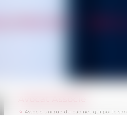
AURENT
BE
Avocat Associé
Associé unique du cabinet qui porte so
Titulaire d’un DEA de droit privé, il a 