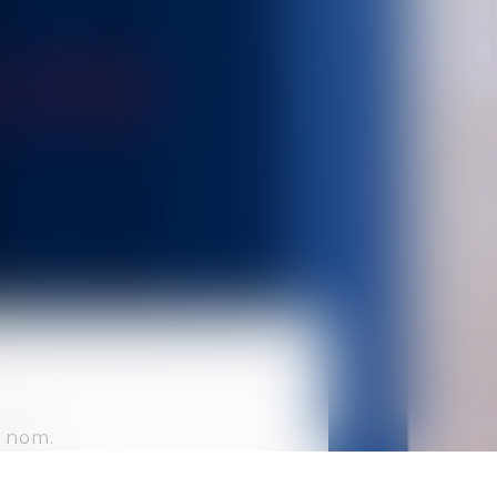
LOU
n nom.
prêté serment en décembre