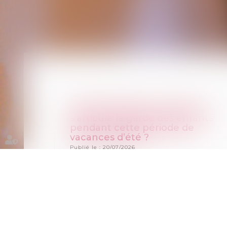
Parents séparés : comment
s'articule la garde des enfants
pendant cette période de
vacances d’été ?
Publié le :
20/07/2026