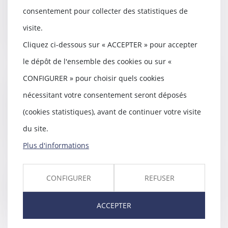
consentement pour collecter des statistiques de
protection sociale des travailleurs
visite.
notamment en cas de congés maternité,
Cliquez ci-dessous sur « ACCEPTER » pour accepter
accident du travail ou retraite.
le dépôt de l'ensemble des cookies ou sur «
CONFIGURER » pour choisir quels cookies
Le droit du travail regroupe l'ensemble des
nécessitant votre consentement seront déposés
règles juridiques qui régissent la vie en
(cookies statistiques), avant de continuer votre visite
entreprise, de l'embauche, en passant par
du site.
l'exécution du contrat de travail jusqu'à sa
Plus d'informations
rupture.
CONFIGURER
REFUSER
Nos compétences en la matière sont larges,
n'hésitez pas à
nous contacter
.
ACCEPTER