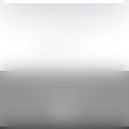
BELOU AVOCATS
85, boulevard Léon Gambetta
46000 CAHORS