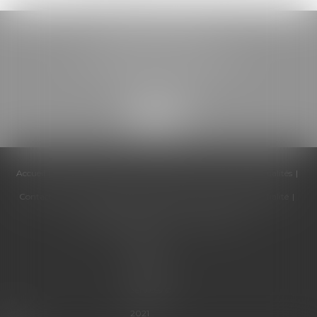
BELOU AVOCATS
85, boulevard Léon Gambetta
46000 CAHORS
Accueil
Cabinet
Équipe
Compétences
Honoraires
Actualités
Contactez-nous
Politique de cookies
Politique de confidentialité
Mentions légales
Plan du site
Articles
Septeo
Digital &
Services ©
2021