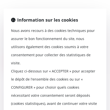
Information sur les cookies
Tout savoir sur la taxe sur les
Nous avons recours à des cookies techniques pour
petits colis
20/07/2026
assurer le bon fonctionnement du site, nous
Une taxe nationale dite « sur les
utilisons également des cookies soumis à votre
petits colis » a été mise en place
du 1er m...
consentement pour collecter des statistiques de
visite.
Lire la suite
Cliquez ci-dessous sur « ACCEPTER » pour accepter
le dépôt de l'ensemble des cookies ou sur «
CONFIGURER » pour choisir quels cookies
Surendettement : les dettes
nécessitant votre consentement seront déposés
professionnelles comptent aussi
(cookies statistiques), avant de continuer votre visite
13/07/2026