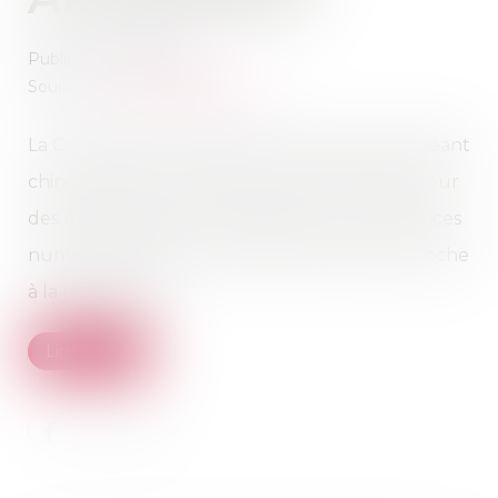
Publié le :
27/07/2026
Source :
www.touteleurope.eu
La Commission européenne a sanctionné le géant
chinois de la vente en ligne, lundi 20 juillet, pour
des manquements au règlement sur les services
numériques (DSA). L'exécutif européen reproche
à la plateforme ...
Lire la suite