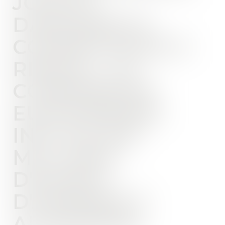
JOUETS
DANGEREUX,
COSMÉTIQUES À
RISQUE : LA
COMMISSION
EUROPÉENNE
INFLIGE 550
MILLIONS
D'EUROS
D'AMENDE À
ALIEXPRESS