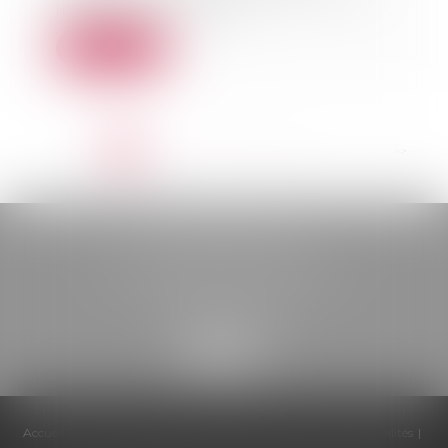
influenceurs doive...
Lire la suite
<<
<
1
2
3
4
5
6
7
...
>
>>
BELOU AVOCATS
85, boulevard Léon Gambetta
46000 CAHORS
Accueil
Cabinet
Équipe
Compétences
Honoraires
Actualités