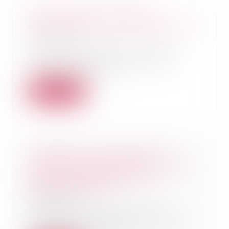
Site internet sur mesure :
prestation de services, pas vente
08/06/2026
La Cour de cassation rappelle
qu’un contrat portant sur la
conception et la r...
Lire la suite
Influenceurs : de nouvelles
mentions obligatoires en cas de
promotion de formations
professionnelles
18/05/2026
Un décret du 30 mars 2026
indique les informations que les