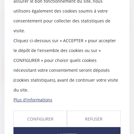
assurer le bon fonctionnement du site, nous
utilisons également des cookies soumis à votre
La filiation de l’enfant issu d’une
assistance médicale à la
consentement pour collecter des statistiques de
procréation après la loi du 2 août
visite.
2021
Cliquez ci-dessous sur « ACCEPTER » pour accepter
26/01/2022
La loi n° 2021-1017 du 2 août 2021
le dépôt de l'ensemble des cookies ou sur «
relative à la bioéthique ne
CONFIGURER » pour choisir quels cookies
révolutionne p...
nécessitant votre consentement seront déposés
Lire la suite
(cookies statistiques), avant de continuer votre visite
du site.
Plus d'informations
Soldes : ne vous faites pas avoir !
21/01/2022
CONFIGURER
REFUSER
Cette année, les soldes d’hiver
ont lieu du 12 janvier au 8 février