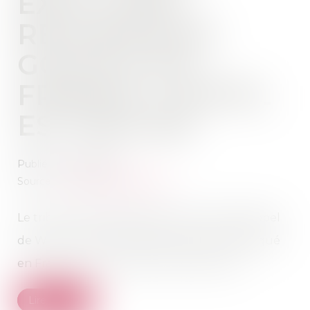
EXCLU DES
RECHERCHES
GOOGLE EN
FRANCE, L’APPEL
EST REFUSÉ
Publié le :
14/01/2022
Source :
www.phonandroid.com
Le tribunal administratif de Paris a rejeté l'appel
de Wish. Le site marchand sera toujours bloqué
en France sur les moteurs de recherche...
Lire la suite