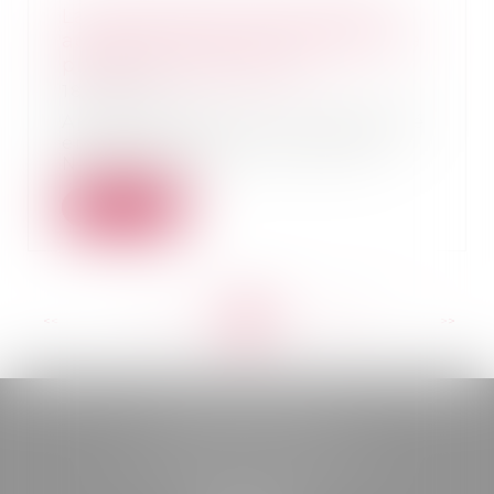
La commission mixte paritaire
adopte le projet de loi relatif à la
protection des enfants
18/01/2022
Après une adoption à l’unanimité
en 1ère lecture à l’Assemblée
Nationale en j...
Lire la suite
<<
<
...
163
164
165
166
167
168
169
...
>
>>
BELOU AVOCATS
85, boulevard Léon Gambetta
46000 CAHORS