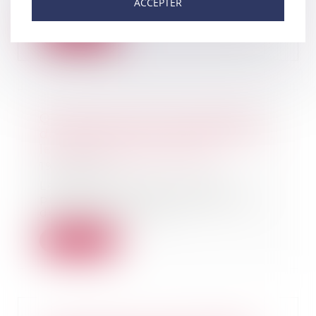
ACCEPTER
2022. Dur...
Lire la suite
Ouverture du droit à la pension
de réversion aux couples pacsés :
le Gouvernement dit non
19/01/2022
Le Gouvernement vient de
préciser qui’il n’envisageait pas
de réviser les mod...
Lire la suite