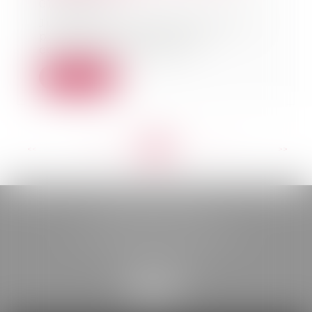
01/08/2023
Jusqu'au 1er trimestre 2024, et
pour la deuxième année
consécutive, l’évoluti...
Lire la suite
<<
<
...
106
107
108
109
110
111
112
...
>
>>
BELOU AVOCATS
85, boulevard Léon Gambetta
46000 CAHORS