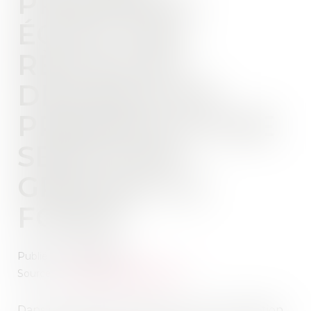
PROPRIÉTÉ :
ÉCHEC DES
RÈGLES DE
DISTANCE EN
PRÉSENCE D’UNE
SERVITUDE
GREVANT LE
FONDS
Publié le :
02/08/2023
Source :
www.lemag-juridique.com
Dans un litige porté devant la Cour de cassation