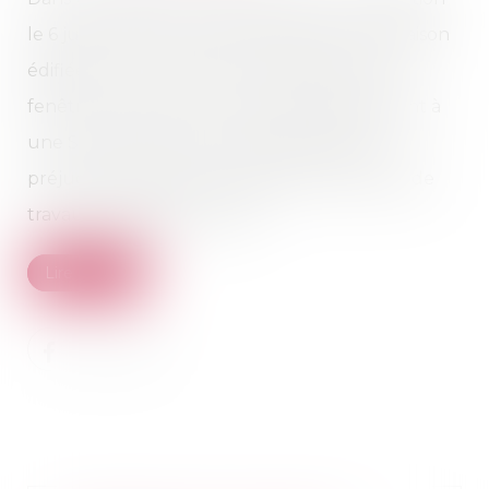
le 6 juillet dernier, les propriétaires d'une maison
édifiée sur une parcelle, comprenant deux
fenêtres donnant sur la parcelle appartenant à
une SCI, avaient agi en indemnisation des
préjudices subis par les désordres résultant de
travaux engagés par la SCI...
Lire la suite