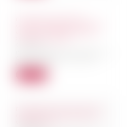
Promesse de vente avec
condition suspensive pendante
au jour de la délivrance d’un
congé pour vendre
01/08/2023
Dans une affaire portée devant la
Cour de cassation le 6 juillet
dernier, les...
Lire la suite
Prolongation des mesures pour
contenir la hausse des loyers
commerciaux