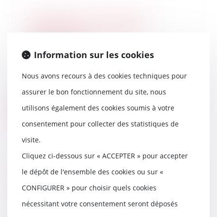
Critiques d’un concurrent :
dénigrement ou liberté
d’expression ?
04/08/2023
Information sur les cookies
Le fait, pour un acteur
économique, de jeter
Nous avons recours à des cookies techniques pour
publiquement le discrédit sur
assurer le bon fonctionnement du site, nous
un...
utilisons également des cookies soumis à votre
Lire la suite
consentement pour collecter des statistiques de
visite.
Cliquez ci-dessous sur « ACCEPTER » pour accepter
Pas de créance si la présomption
le dépôt de l'ensemble des cookies ou sur «
de contribution aux charges du
CONFIGURER » pour choisir quels cookies
mariage est jugée irréfragable
nécessitant votre consentement seront déposés
03/08/2023