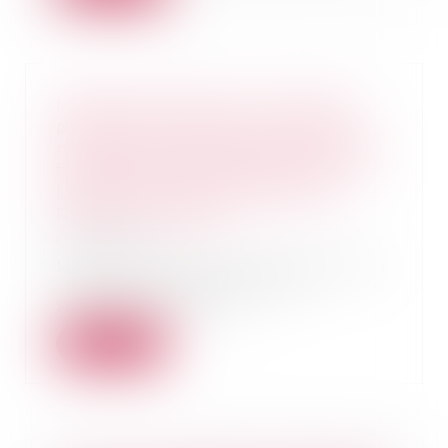
Matériel électrique : l’Autorité
prononce une sanction de 470
millions d’euros à l’encontre des
fabricants Schneider Electric et
Legrand et des distributeurs
Rexel et Sonepar
07/11/2024
Matériel électrique basse tension
: l’Autorité prononce une
sanction de 470 m...
Lire la suite