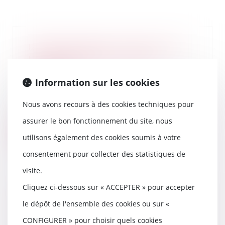
Rachat de partie commune par
un copropriétaire : mode
d'emploi
Information sur les cookies
13/11/2024
Dans une copropriété, les parties
Nous avons recours à des cookies techniques pour
communes appartiennent à
l'ensemble des cop...
assurer le bon fonctionnement du site, nous
Lire la suite
utilisons également des cookies soumis à votre
consentement pour collecter des statistiques de
visite.
Cliquez ci-dessous sur « ACCEPTER » pour accepter
Divorce et séparation de biens :
le dépôt de l'ensemble des cookies ou sur «
la créance est-elle à l’encontre
de l’époux ou de l’indivision ?
CONFIGURER » pour choisir quels cookies