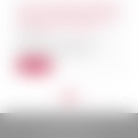
L’action en délivrance de legs est
une action personnelle soumise à
la prescription quinquennale de
l'article 2224 du Code civil
06/11/2024
Le légataire universel est la
personne désignée dans un
testament pour recevo...
Lire la suite
<<
<
...
53
54
55
56
57
58
59
...
>
>>
BELOU AVOCATS
85, boulevard Léon Gambetta