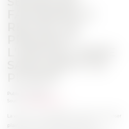
SEXUELLES :
FAVORISER LE
RECUEIL DE
PREUVES À
L'HÔPITAL, MÊME
SANS DÉPÔT DE
PLAINTE
Publié le :
08/11/2024
Source :
www.infirmiers.com
La victime aura la possibilité de réfléchir à déposer
plainte ou non, mais les preuves seront