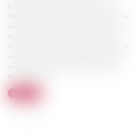
préservées. L’AP-HP, le parquet de Paris et la
Préfecture de police ont signé, le 10 octobre, une
convention «relative au recueil de preuves sans
dépôt de plainte préalable pour les femmes
victimes de violences sexuelles, lorsque la victime
ne peut pas ou ne souhaite pas déposer plainte
immédiatement après les faits, pour quelque
motif que ce soit»...
Lire la suite