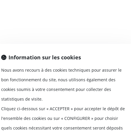
Information sur les cookies
refuser le capital décès au partenaire de P
Nous avons recours à des cookies techniques pour assurer le
cune demande n’a été faite dans le délai d’u
bon fonctionnement du site, nous utilisons également des
r un pacte civil de solidarité avec un travail
cookies soumis à votre consentement pour collecter des
statistiques de visite.
Cliquez ci-dessous sur « ACCEPTER » pour accepter le dépôt de
l'ensemble des cookies ou sur « CONFIGURER » pour choisir
quels cookies nécessitant votre consentement seront déposés