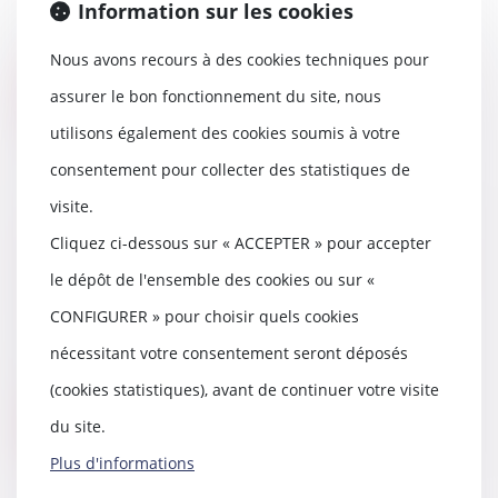
Information sur les cookies
Saisie pour la première fois d'un
litige où était invoqué le
déséquilibre sig...
Nous avons recours à des cookies techniques pour
assurer le bon fonctionnement du site, nous
Lire la suite
utilisons également des cookies soumis à votre
consentement pour collecter des statistiques de
visite.
Non contestée dans les 2 mois,
Cliquez ci-dessous sur « ACCEPTER » pour accepter
une décision d’AG de copropriété,
le dépôt de l'ensemble des cookies ou sur «
même irrégulière, est définitive
23/02/2022
CONFIGURER » pour choisir quels cookies
Même si elle porte atteinte à la
nécessitant votre consentement seront déposés
jouissance des parties privatives
d’un copro...
(cookies statistiques), avant de continuer votre visite
du site.
Lire la suite
Plus d'informations