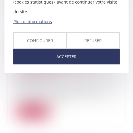
(cookies statistiques), avant de continuer votre visite
du site.
Plus d'informations
La jouissance gratuite du
logement familial accordé par le
CONFIGURER
REFUSER
juge à l’épouse au titre du devoir
de secours ne doit pas être pris
ACCEPTER
en considération dans
l’évaluation de la prestation
compensatoire
18/05/2022
Dans cette affaire un divorce est
prononcé entre deux époux,
l’épouse invoqua...
Lire la suite