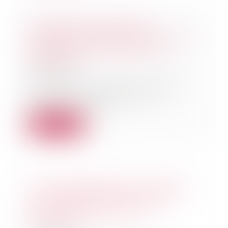
En présence de mérule,
l’acheteur n’a pas de recours s’il
a renoncé à faire réaliser un
diagnostic
18/05/2022
L’acheteur professionnel averti
lors de la vente de risques
potentiels de mér...
Lire la suite
Un copropriétaire peut acquérir
une servitude de vue, même
illicite, par prescription
acquisitive