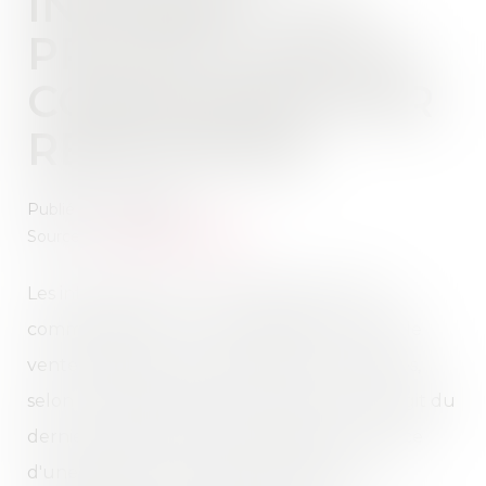
INTERNET : LA
PROTECTION DU
CONSOMMATEUR
RENFORCÉE
Publié le :
12/05/2022
Source :
www.service-public.fr
Les informations qu'un professionnel doit
communiquer à un consommateur en cas de
vente à distance sont précisées et renforcées,
selon un décret daté du 25 mars 2022. Il s'agit du
dernier élément de la transposition en France
d'une directive européenne relative à la