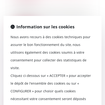
25/05/2022
Au nom de l’intérêt supérieur de
l’enfant et malgré le respect dû
au droit à...
Information sur les cookies
Lire la suite
Nous avons recours à des cookies techniques pour
assurer le bon fonctionnement du site, nous
utilisons également des cookies soumis à votre
L’action du consommateur
consentement pour collecter des statistiques de
tendant à voir déclarer non écrite
une clause abusive est
visite.
imprescriptible
Cliquez ci-dessous sur « ACCEPTER » pour accepter
20/05/2022
le dépôt de l'ensemble des cookies ou sur «
Après la CJUE, La Cour de
cassation réaffirme que la
CONFIGURER » pour choisir quels cookies
demande d’un consommateu...
nécessitant votre consentement seront déposés
Lire la suite