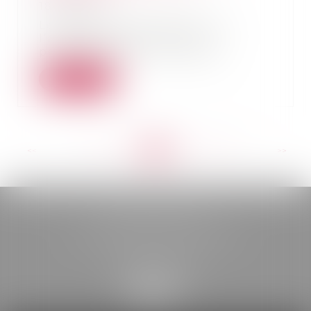
18/05/2022
Le défaut d’autorisation par
l’assemblée générale du
percement par un copropr...
Lire la suite
<<
<
...
152
153
154
155
156
157
158
...
>
>>
BELOU AVOCATS
85, boulevard Léon Gambetta
46000 CAHORS