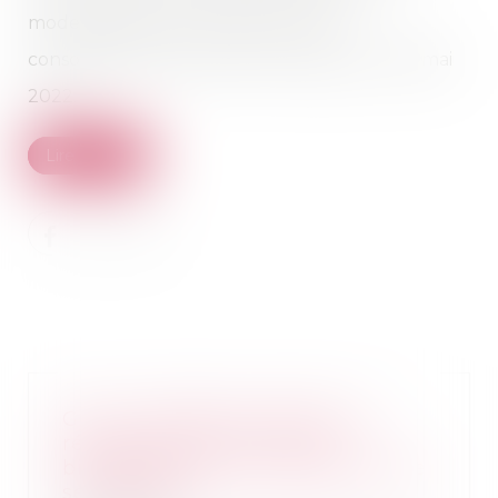
modernisation de la protection des
consommateurs, qui entre en vigueur le 28 mai
2022.
Lire la suite
GPA : l’intérêt de l’enfant ne
réside pas dans la vérité
biologique et la connaissance de
ses origines