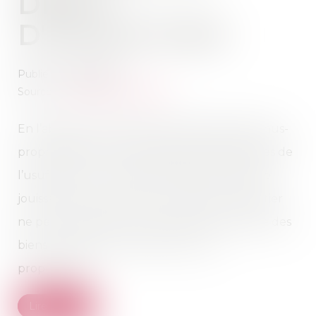
DROIT
D'INVENTAIRE
Publié le :
29/05/2019
Source :
www.dalloz-actualite.fr
En l’absence de mise en péril des droits des nus-
propriétaires par des initiatives déraisonnables de
l’usufruitier, on ne saurait limiter les droits de
jouissance de ce dernier. Toutefois, l’usufruitier
ne peut s’opposer à la demande d’inventaire des
biens soumis à l’usufruit par les nus-
propriétaires...
Lire la suite