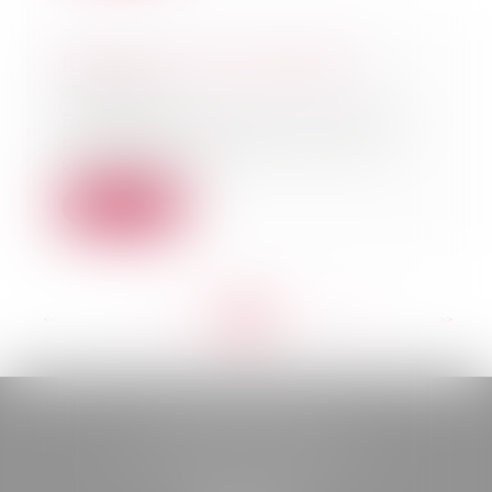
Renoncer à une succession
23/05/2019
En tant qu'héritier, vous avez la
possibilité de renoncer à une
succession. V...
Lire la suite
<<
<
...
257
258
259
260
261
262
263
...
>
>>
BELOU AVOCATS
85, boulevard Léon Gambetta
46000 CAHORS