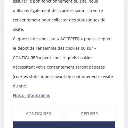
assurer le bon fonctionnement du site, nous
utilisons également des cookies soumis à votre
Les agences de voyages
européennes partent en guerre
consentement pour collecter des statistiques de
juridique contre les compagnies
visite.
aériennes
Cliquez ci-dessous sur « ACCEPTER » pour accepter
31/05/2019
Vendredi 24 mai 2019,
le dépôt de l'ensemble des cookies ou sur «
l’Association européenne des
CONFIGURER » pour choisir quels cookies
agents de voyages et des t...
nécessitant votre consentement seront déposés
Lire la suite
(cookies statistiques), avant de continuer votre visite
du site.
Plus d'informations
Nouvelles règles de rénovation
pour les immeubles de moyenne
CONFIGURER
REFUSER
hauteur
29/05/2019