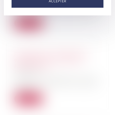
ACCEPTER
Le décret n° 2019-461 du 16 mai
2019, publié au Journal officiel
du 17 mai 20...
Lire la suite
Présentation des règlements
européens sur les relations
patrimoniales
29/05/2019
La direction des affaires civiles et
du Sceau a publié une circulaire
du 24 a...
Lire la suite