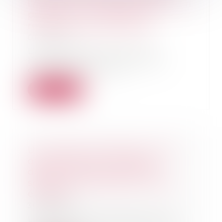
l’Arcep sur son projet de décision
portant sur la levée de la
régulation du marché 3b
01/11/2024
L’Arcep a sollicité l’avis de
l’Autorité de la concurrence
concernant un proj...
Lire la suite
Une étude scientifique montre
que l'alcool est un facteur
déterminant des violences
sexistes et sexuelles en milieu
étudiant
30/10/2024
La Mission interministérielle de