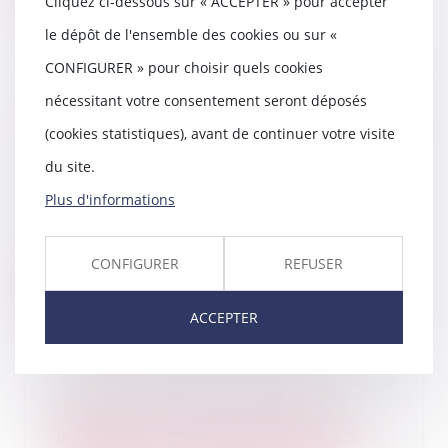
Cliquez ci-dessous sur « ACCEPTER » pour accepter
le dépôt de l'ensemble des cookies ou sur «
CONFIGURER » pour choisir quels cookies
nécessitant votre consentement seront déposés
Epargne retraite et communauté
(cookies statistiques), avant de continuer votre visite
conjugale : les bons comptes font
les bons amis !
du site.
05/11/2024
Plus d'informations
Les faits de l’affaire étaient
relativement classiques et
s’inscrivaient dans...
CONFIGURER
REFUSER
Lire la suite
ACCEPTER
L’Autorité de la concurrence
publie l'avis qu'elle a rendu à