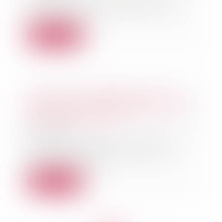
lutte contre les drogues et les
conduites ad...
Lire la suite
Fouilles archéologiques sur un
terrain privé, droit de propriété et
partage avec l’État
30/10/2024
Des particuliers soupçonnant la
présence de pièces antiques
avaient fait prat...
Lire la suite