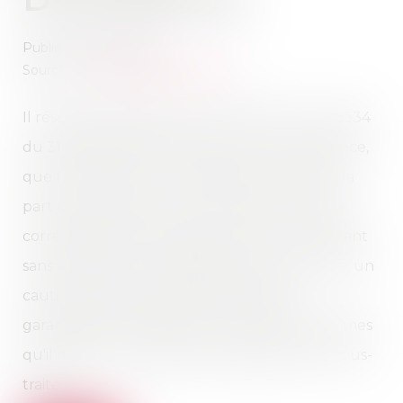
Publié le :
30/10/2024
Source :
www.lemag-juridique.com
Il résulte des articles 13-1 et 14 de la loi n°75-1334
du 31 décembre 1975 relative à la sous-traitance,
que l'entrepreneur principal ne peut céder la
part de sa créance sur le maître de l'ouvrage
correspondant à sa dette envers le sous-traitant
sans avoir obtenu, préalablement et par écrit, un
cautionnement personnel et solidaire
garantissant les paiements de toutes les sommes
qu'il doit au sous-traitant en application du sous-
traité...