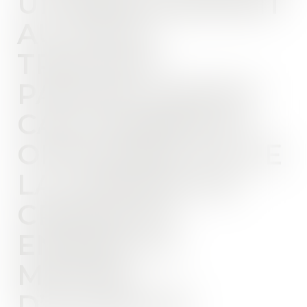
ULTÉRIEUREMENT
AU SOUS-
TRAITANT
PARTIELLEMENT
CAUTIONNÉS ET
OPPOSABILITÉ DE
LA CESSION DE
CRÉANCES
ENVERS LE
MAÎTRE
D’OUVRAGE