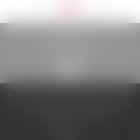
<<
<
...
54
55
56
57
58
59
60
...
>
>>
BELOU AVOCATS
85, boulevard Léon Gambetta
46000 CAHORS
Accueil
Cabinet
Équipe
Compétences
Honoraires
Actualités
Contactez-nous
Politique de cookies
Politique de confidentialité
Mentions légales
Plan du site
Articles
Septeo
Digital &