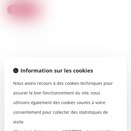
Lire la suite
Information sur les cookies
Dossier de surendettement :
Nous avons recours à des cookies techniques pour
précisions sur l’action en relevé
de forclusion
assurer le bon fonctionnement du site, nous
06/11/2024
utilisons également des cookies soumis à votre
Lors du dépôt d’un dossier de
consentement pour collecter des statistiques de
surendettement, la commission
de surendettement...
visite.
Lire la suite