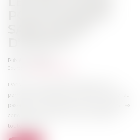
LES SOLUTIONS
POUR DONNER
SANS PAYER
D'IMPÔTS
Publié le :
02/01/2019
Source :
patrimoine.lesechos.fr
Dons et surtout présents d'usage peuvent
permettre de gratifier ses proches sans verser au
passage un pourcentage au fisc. Quelles sont les
conditions à respecter pour éviter l'impôt en
toute légalité ?