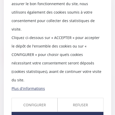
assurer le bon fonctionnement du site, nous
utilisons également des cookies soumis à votre
consentement pour collecter des statistiques de
Livraison : quels sont vos droits ?
visite.
21/12/2018
Vous avez acheté un produit en
Cliquez ci-dessous sur « ACCEPTER » pour accepter
magasin ou sur Internet qui doit
le dépôt de l'ensemble des cookies ou sur «
être livré à...
CONFIGURER » pour choisir quels cookies
Lire la suite
nécessitant votre consentement seront déposés
(cookies statistiques), avant de continuer votre visite
du site.
Pas de convention pluriannuelle
Plus d'informations
de pâturage sans le concours du
nu-propriétaire
CONFIGURER
REFUSER
19/12/2018
Le concours du nu-propriétaire