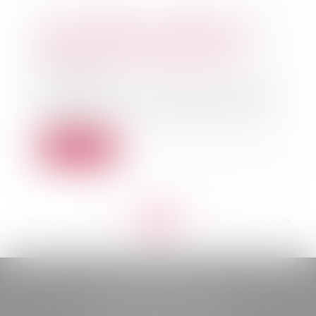
Le constructeur ne répond pas
des dommages relatifs aux
travaux qu’il n’a pas exécutés
18/12/2018
Le maître de l’ouvrage ne saurait,
sous couvert de l’irrégularité du
contrat,...
Lire la suite
<<
<
...
268
269
270
271
272
273
274
...
>
>>
BELOU AVOCATS
85, boulevard Léon Gambetta