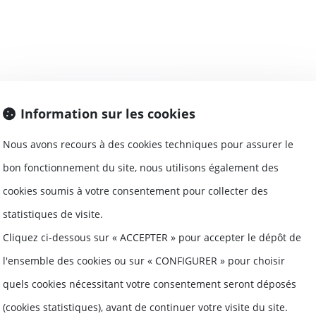
Information sur les cookies
indivision choisie : exclusion des dépenses d’a
Nous avons recours à des cookies techniques pour assurer le
du code civil ne s’applique pas aux dépenses d’a
bon fonctionnement du site, nous utilisons également des
cookies soumis à votre consentement pour collecter des
statistiques de visite.
Cliquez ci-dessous sur « ACCEPTER » pour accepter le dépôt de
l'ensemble des cookies ou sur « CONFIGURER » pour choisir
tion des intérêts matrimoniaux, plus d'indemn
quels cookies nécessitant votre consentement seront déposés
é que le jugement de divorce avait fait applica
(cookies statistiques), avant de continuer votre visite du site.