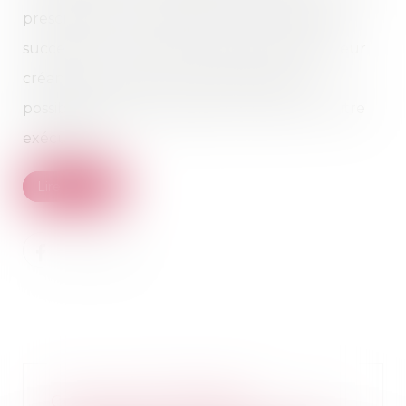
prescription des créances à l’encontre de la
succession. Les créanciers doivent déclarer leur
créance au curateur, mais conservent la
possibilité d’agir en justice pour obtenir un titre
exécutoire...
Lire la suite
Concurrence déloyale :