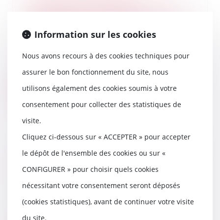
articulation entre l’article 1240
du Code civil et l’article L. 121-1 du
Code de la consommation !
Information sur les cookies
28/05/2025
La Cour de cassation a rendu un
Nous avons recours à des cookies techniques pour
arrêt important rappelant les
assurer le bon fonctionnement du site, nous
conditions d’ap...
utilisons également des cookies soumis à votre
Lire la suite
consentement pour collecter des statistiques de
visite.
Cliquez ci-dessous sur « ACCEPTER » pour accepter
Pas d’obstacle à l’anatocisme : la
le dépôt de l'ensemble des cookies ou sur «
loi interprétative s’applique aux
CONFIGURER » pour choisir quels cookies
contrats en cours
nécessitant votre consentement seront déposés
26/05/2025
L’article L. 314-1 du Code de la
(cookies statistiques), avant de continuer votre visite
consommation (devenu L. 315-1),
du site.
dans sa vers...