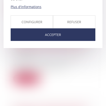
Plus d'informations
Lire la suite
CONFIGURER
REFUSER
ACCEPTER
Rénovation énergétique : l'UFC-
Que Choisir demande un guichet
unique pour toutes les aides
23/05/2025
L'association UFC-Que Choisir
dénonce « l'échec » des
dispositifs actuels d'a...
Lire la suite