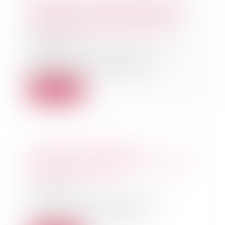
Radié pour violences familiales,
un médecin hospitalier pourra
finalement exercer à nouveau
23/05/2025
Le Conseil d’État a annulé la
radiation d’un médecin
condamné pour violences...
Lire la suite
Clauses attributives de
juridiction : attention à la langue
du renvoi aux CGV
23/05/2025
Les clauses attributives de
juridiction nourrissent un
contentieux abondant....