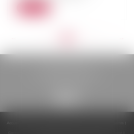
Lire la suite
<<
<
...
26
27
28
29
30
31
32
...
>
>>
BELOU AVOCATS
85, boulevard Léon Gambetta
46000 CAHORS
Accueil
Cabinet
Équipe
Compétences
Honoraires
Actualités
Contactez-nous
Politique de cookies
Politique de confidentialité