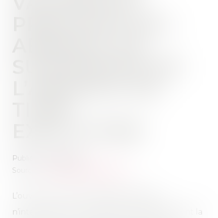
VACANTE ET
PRESCRIPTION :
ABSENCE DE
SUSPENSION EN
L’ABSENCE DE
TITRE
EXÉCUTOIRE
Publié le :
22/05/2025
Source :
www.lemag-juridique.com
L’ouverture d’une succession vacante
n’interrompt ni ne suspend automatiquement la