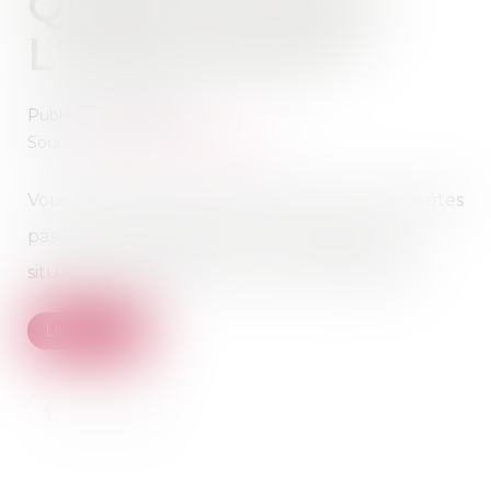
QU'EST-CE QUE
L'INDIVISION ?
Publié le :
21/05/2026
Source :
www.economie.gouv.fr
Vous héritez d’une succession mais vous n’en êtes
pas l’unique bénéficiaire ? Vous êtes alors en
situation d’indivision avec les autres héritiers...
Lire la suite