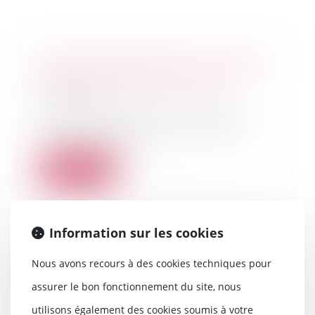
Contrat clair et précis : le juge ne
peut en modifier la portée
28/05/2026
La Cour de cassation, dans un
arrêt rendu le 13 mai 2026, est
venue rappeler...
Lire la suite
Information sur les cookies
Comment déterminer la mesure
Nous avons recours à des cookies techniques pour
de protection adaptée à un
majeur vulnérable ?
assurer le bon fonctionnement du site, nous
27/05/2026
utilisons également des cookies soumis à votre