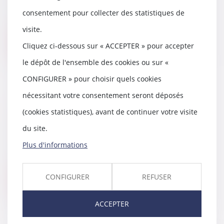
Protéger efficacement un majeur
consentement pour collecter des statistiques de
dont les facultés sont altérées
suppose de ch...
visite.
Lire la suite
Cliquez ci-dessous sur « ACCEPTER » pour accepter
le dépôt de l'ensemble des cookies ou sur «
CONFIGURER » pour choisir quels cookies
nécessitant votre consentement seront déposés
Location de véhicule : la
(cookies statistiques), avant de continuer votre visite
réglementation applicable
du site.
26/05/2026
Vous envisagez de louer un
Plus d'informations
véhicule. Avant de signer, lisez
bien votre contra...
CONFIGURER
REFUSER
Lire la suite
ACCEPTER