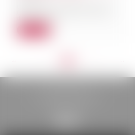
Depuis le 1er décembre 2023, la
Caf propose une aide financière
d’urgence (AV...
Lire la suite
<<
<
...
8
9
10
11
12
13
14
...
>
>>
BELOU AVOCATS
85, boulevard Léon Gambetta
46000 CAHORS