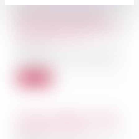
La CPAM ne peut refuser le
capital décès au partenaire de
PACS à charge au seul motif
qu’aucune demande n’a été faite
dans le délai d’un mois
26/05/2026
Une femme liée par un pacte civil
de solidarité avec un travailleur
indépenda...
Lire la suite
Violences conjugales : une aide
financière d’urgence pour quitter
le domicile en sécurité
21/05/2026