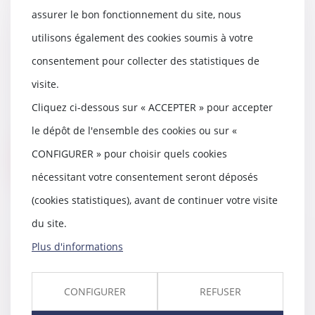
assurer le bon fonctionnement du site, nous
utilisons également des cookies soumis à votre
Les conditions de versement de
l'aide à la relance de la
consentement pour collecter des statistiques de
construction durable définies
visite.
26/08/2021
Cliquez ci-dessous sur « ACCEPTER » pour accepter
Un décret fixe enfin les modalités
d'octroi de l'aide à la relance de
le dépôt de l'ensemble des cookies ou sur «
la cons...
CONFIGURER » pour choisir quels cookies
Lire la suite
nécessitant votre consentement seront déposés
(cookies statistiques), avant de continuer votre visite
du site.
Plus d'informations
Airbnb écope d'une amende de
300.000 euros pour défaut
d'informations
CONFIGURER
REFUSER
26/08/2021