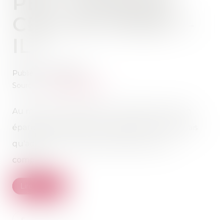
PEA, COMMENT
CELA SE PASSE-T-
IL ?
Publié le :
02/09/2021
Source :
www.challenges.fr
Au moment du décès d'un titulaire d'un plan
épargne en actions, le compte est clôturé, mais
qu'advient-il de la valeur des titres sur ce
compte...
Lire la suite