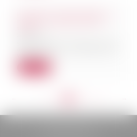
Immobilier à temps partagé : la
méfiance s'impose avant de
signer
25/08/2021
Souvent décrié, l’achat d’un droit
de séjour dans une résidence de
vacances c...
Lire la suite
<<
<
...
177
178
179
180
181
182
183
...
>
>>
BELOU AVOCATS
85, boulevard Léon Gambetta