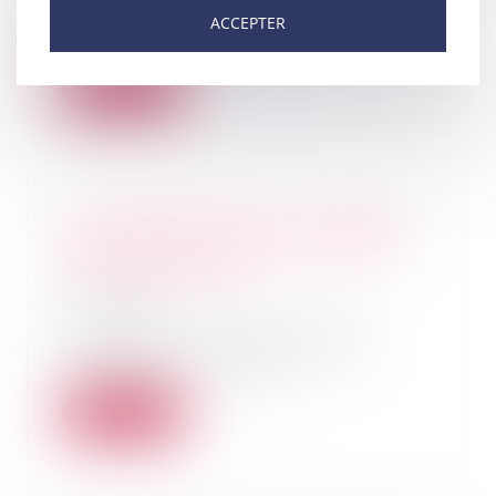
Des contrôles menés par la
ACCEPTER
Répression des fraudes ont
conclu que la société a...
Lire la suite
Ce qu'il faut savoir sur le rachat
de soulte d'un bien immobilier
en cas de divorce
25/08/2021
En cas de succession ou de
séparation, il est possible de
procéder à un racha...
Lire la suite