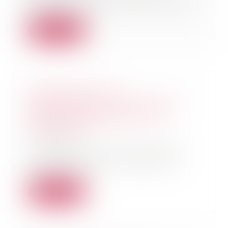
cassation du 11 avril 2018 rappelle
qu'avoir une r...
Lire la suite
Expérimenter une
déjudiciarisation de la fixation
des révisions des pensions
alimentaires
15/05/2018
L’article 6 du PLPRJ 2018-2022
prévoit d’offrir aux parents la
possibilité d’...
Lire la suite