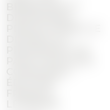
BÉNÉFICES ET
DIVIDENDES
PERÇUS APRÈS LE
DIVORCE ET
PROVENANT DE
PARTS SOCIALES
COMMUNES -
ÉDITIONS
FRANCIS
LEFEBVRE