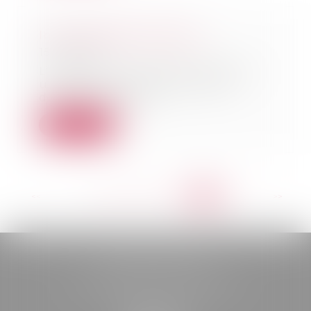
Inconfortable indivision...
15/05/2018
L’indivision est fréquente après
un divorce ou dans le cadre
d’une succession...
Lire la suite
<<
<
...
282
283
284
285
286
287
288
>
>>
BELOU AVOCATS
85, boulevard Léon Gambetta
46000 CAHORS