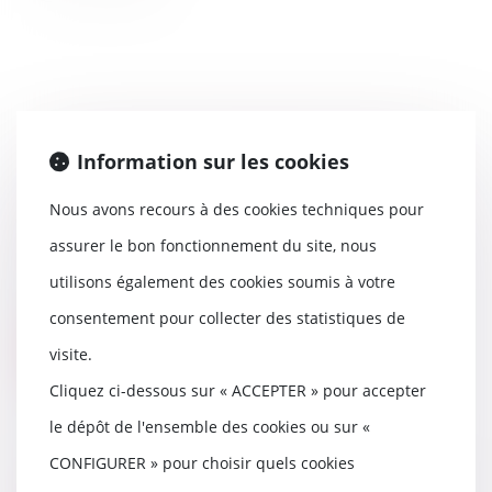
Information sur les cookies
Succession entre frères et soeurs
: appréciation de la domiciliation
Nous avons recours à des cookies techniques pour
commune
06/06/2018
assurer le bon fonctionnement du site, nous
La part successorale de chaque
utilisons également des cookies soumis à votre
héritier, frère ou sœur du
défunt, célibataire...
consentement pour collecter des statistiques de
visite.
Lire la suite
Cliquez ci-dessous sur « ACCEPTER » pour accepter
le dépôt de l'ensemble des cookies ou sur «
CONFIGURER » pour choisir quels cookies
Prouver l’indépendance