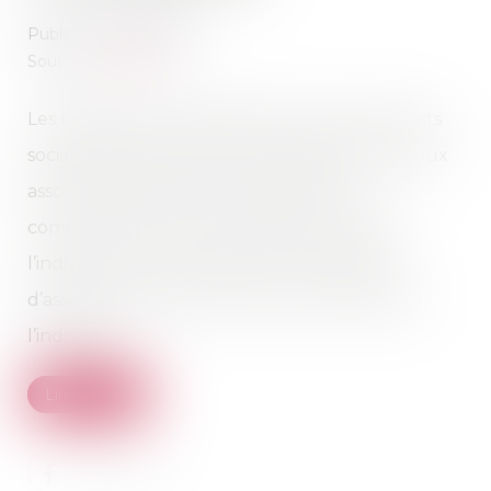
Publié le :
29/05/2018
Source :
www.efl.fr
Les bénéfices et dividendes provenant de parts
sociales acquises durant le mariage, que l’époux
associé perçoit durant l’indivision post-
communautaire sont des fruits accroissant
l’indivision. Il en est ainsi même si la qualité
d’associé attachée aux parts ne relève pas de
l’indivision...
Lire la suite