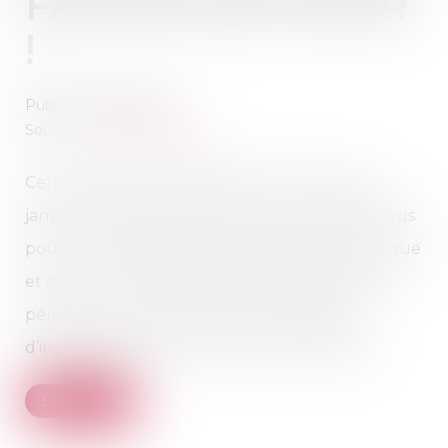
FAITES PAS AVOIR
!
Publié le :
21/01/2022
Source :
www.isere.gouv.fr
Cette année, les soldes d’hiver ont lieu du 12
janvier au 8 février 2022. Durant 4 semaines,vous
pourrez profiter d’offres attrayantes en boutique
et sur internet. Néanmoins, c’est également la
période où les cybercriminels redoublent
d’ingéniosité pour tenter de vous arnaquer.
Lire la suite