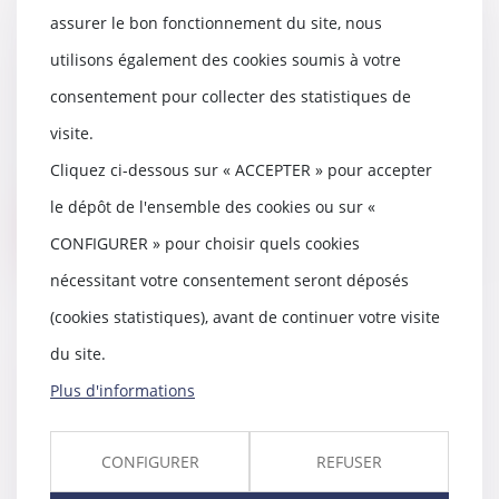
assurer le bon fonctionnement du site, nous
utilisons également des cookies soumis à votre
L’usufruitier n’a pas la qualité
d’associé
consentement pour collecter des statistiques de
26/01/2022
visite.
Dépourvu de la qualité d’associé,
qui n’appartient qu’au nu-
Cliquez ci-dessous sur « ACCEPTER » pour accepter
propriétaire, l’u...
le dépôt de l'ensemble des cookies ou sur «
Lire la suite
CONFIGURER » pour choisir quels cookies
nécessitant votre consentement seront déposés
(cookies statistiques), avant de continuer votre visite
du site.
La filiation de l’enfant issu d’une
Plus d'informations
assistance médicale à la
procréation après la loi du 2 août
2021
CONFIGURER
REFUSER
26/01/2022