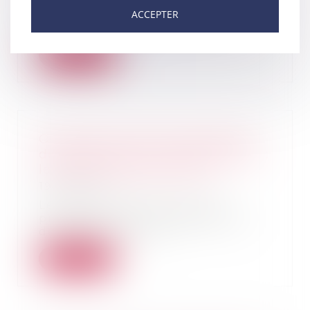
La loi n° 2021-1017 du 2 août 2021
ACCEPTER
relative à la bioéthique ne
révolutionne p...
Lire la suite
Ouverture du droit à la pension
de réversion aux couples pacsés :
le Gouvernement dit non
19/01/2022
Le Gouvernement vient de
préciser qui’il n’envisageait pas
de réviser les mod...
Lire la suite