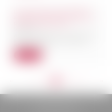
La commission mixte paritaire
adopte le projet de loi relatif à la
protection des enfants
18/01/2022
Après une adoption à l’unanimité
en 1ère lecture à l’Assemblée
Nationale en j...
Lire la suite
<<
<
...
163
164
165
166
167
168
169
...
>
>>
BELOU AVOCATS
85, boulevard Léon Gambetta