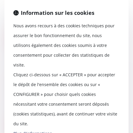
l’entrepreneur principal
11/03/2021
Information sur les cookies
L’entrepreneur principal doit
fournir la caution avant la
Nous avons recours à des cookies techniques pour
conclusion du sous-...
assurer le bon fonctionnement du site, nous
Lire la suite
utilisons également des cookies soumis à votre
consentement pour collecter des statistiques de
visite.
Cliquez ci-dessous sur « ACCEPTER » pour accepter
Droit et Argent. Succession :
donation, legs... comment donner
le dépôt de l'ensemble des cookies ou sur «
à une association ?
CONFIGURER » pour choisir quels cookies
10/03/2021
nécessitant votre consentement seront déposés
Il existe plusieurs méthodes pour
léguer une partie ou la totalité
(cookies statistiques), avant de continuer votre visite
de son pat...
du site.
Lire la suite