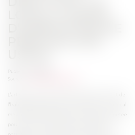
DEUX LOTS : LE
LOCAL À USAGE
D’HABITATION NE
PERD PAS SON
USAGE
Publié le :
10/07/2024
Source :
www.lemag-juridique.com
L’article L. 631-7 du Code de la construction et de
l’habitation dispose que « Le fait de louer un local
meublé destiné à l'habitation de manière répétée
pour de courtes durées à une clientèle de
passage qui n'y élit pas domicile constitue un