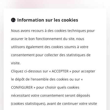
conjugales ?
12/07/2024
Il existerait une corrélation entre
Information sur les cookies
le nombre de violences
conjugales et les...
Nous avons recours à des cookies techniques pour
Lire la suite
assurer le bon fonctionnement du site, nous
utilisons également des cookies soumis à votre
consentement pour collecter des statistiques de
visite.
La donation-partage : avantages
et inconvénients
Cliquez ci-dessous sur « ACCEPTER » pour accepter
11/07/2024
le dépôt de l'ensemble des cookies ou sur «
La donation-partage est une
CONFIGURER » pour choisir quels cookies
option judicieuse. Elle vous
permet, par un acte,...
nécessitant votre consentement seront déposés
Lire la suite
(cookies statistiques), avant de continuer votre visite