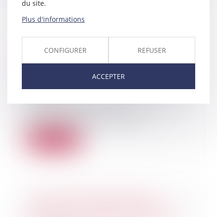
du site.
Plus d'informations
Shrinkflation : obligation
CONFIGURER
REFUSER
d'informer les consommateurs
sur les produits concernés au 1er
ACCEPTER
juillet !
10/07/2024
Depuis le 1er juillet 2024, les
supermarchés doivent
obligatoirement informer...
Lire la suite
La nouvelle responsabilité
solidaire des parents séparés du