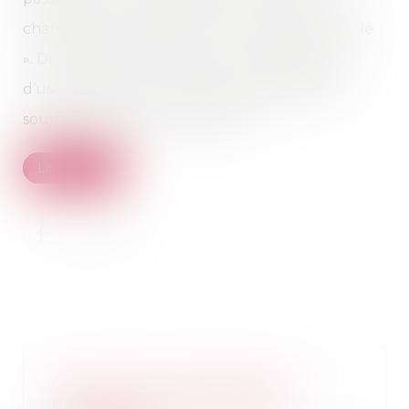
changement d'usage au sens du présent article
». Dans certaines communes, le changement
d’usage des locaux destinés à l’habitation est
soumis à autorisation préalable...
Lire la suite
Euro 2024 et JO de Paris : un
risque accru de violences