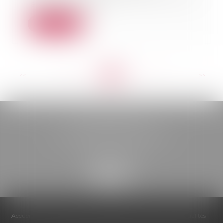
la concurrence...
Lire la suite
<<
<
...
68
69
70
71
72
73
74
...
>
>>
BELOU AVOCATS
85, boulevard Léon Gambetta
46000 CAHORS
Accueil
Cabinet
Équipe
Compétences
Honoraires
Actualités