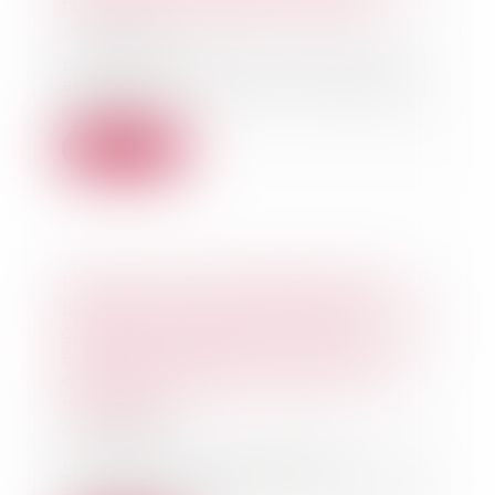
fait de leurs enfants mineurs
10/07/2024
En application de l’article 1242
alinéa 4 du Code civil, les parents
exerçant...
Lire la suite
Reprise d’actifs appartenant à
Ludendo (La Grande Récré) par le
groupe JouéClub : l’Autorité
autorise l’opération sous réserve
d’engagements portant sur 6
magasins
04/07/2024
Le 15 mai 2023, le groupe
JouéClub, a notifié à l’Autorité de