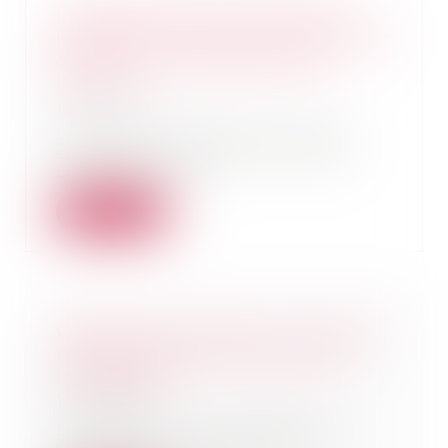
Indemnisation du locataire en
liquidation judiciaire, pour défaut
de mise en conformité des
locaux
19/04/2023
La Cour de cassation avait été
saisie par le preneur d’un bail
commercial en...
Lire la suite
Vendre à soi-même ou comment
rendre liquide un patrimoine
immobilier
19/04/2023
L’owner buy out immobilier ou