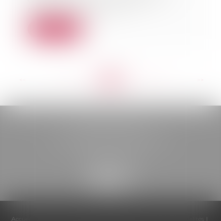
OBO consiste à procéder au
rachat d’un actif im...
Lire la suite
<<
<
...
118
119
120
121
122
123
124
...
>
>>
BELOU AVOCATS
85, boulevard Léon Gambetta
46000 CAHORS
Accueil
Cabinet
Équipe
Compétences
Honoraires
Actualités