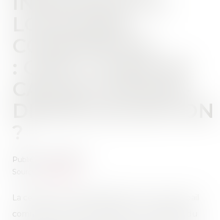
INVALIDITÉ DU
LOCATAIRE
COMMERCIAL
: QUEL LOYER EN
CAS DE CESSION-
DÉSPÉCIALISATION
?
Publié le :
25/04/2023
Source :
www.efl.fr
La cession, avec déspécialisation, du droit au bail
commercial en cas de retraite ou d'invalidité du