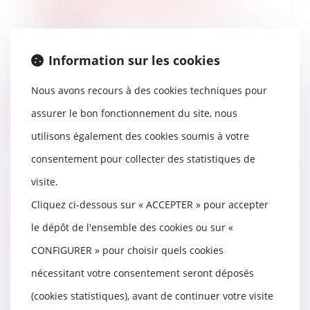
d’information établit celui du
produit
26/04/2023
L’absence d’indication dans la
Information sur les cookies
notice d’un médicament du
risque d’effets indé...
Nous avons recours à des cookies techniques pour
Lire la suite
assurer le bon fonctionnement du site, nous
utilisons également des cookies soumis à votre
consentement pour collecter des statistiques de
visite.
Travaux initiés par l’usufruitier et
Cliquez ci-dessous sur « ACCEPTER » pour accepter
recevabilité de l’action sur le
fondement de la garantie
le dépôt de l'ensemble des cookies ou sur «
décennale exercée par le nu
CONFIGURER » pour choisir quels cookies
propriétaire
25/04/2023
nécessitant votre consentement seront déposés
En droit immobilier, l’accession à
(cookies statistiques), avant de continuer votre visite
la propriété est de plein droit