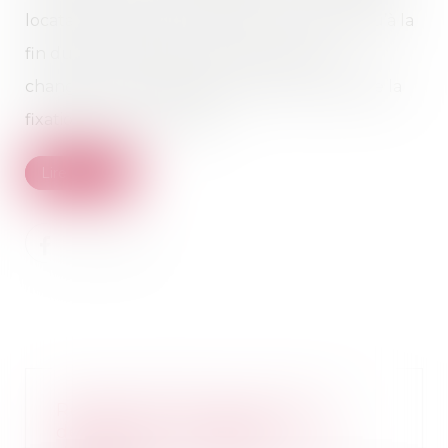
locataire emporte le maintien du loyer jusqu’à la
fin du bail ; le bailleur peut invoquer le
changement de destination dans le cadre de la
fixation du loyer du bail …
Lire la suite
Responsabilité des produits
défectueux : le défaut