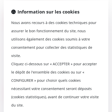
La DGCCRF recommande aux
consommateurs de bien
s’informer sur les différents...
Information sur les cookies
Lire la suite
Nous avons recours à des cookies techniques pour
assurer le bon fonctionnement du site, nous
utilisons également des cookies soumis à votre
consentement pour collecter des statistiques de
La réception tacite d’un ouvrage
visite.
et la retenue de garantie :
précisions jurisprudentielles
Cliquez ci-dessous sur « ACCEPTER » pour accepter
04/12/2024
le dépôt de l'ensemble des cookies ou sur «
La réception des travaux
constitue une étape essentielle
CONFIGURER » pour choisir quels cookies
dans un contrat de c...
nécessitant votre consentement seront déposés
Lire la suite
(cookies statistiques), avant de continuer votre visite
du site.