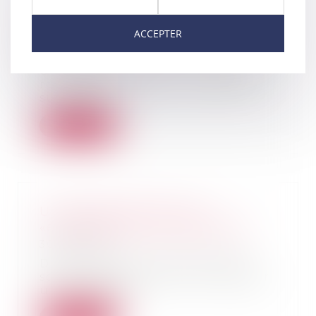
Achats sur internet : les droits
ACCEPTER
des consommateurs
01/09/2022
Commande, livraison, délais de
rétractation, litige... Tout savoir
sur vos dr...
Lire la suite
Un divorce favorise une
«exhérédation» par testament
30/08/2022
Des précautions patrimoniales
sont à prendre avant d'envisager
une possible s...