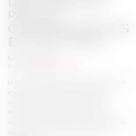
DES CONTRATS
PAR LES
CONSOMMATEURS
EST FACILITÉE !
Publié le :
08/09/2022
Source :
cabinet-rs.expert-infos.com
La récente loi en faveur du pouvoir d’achat vient
simplifier la résiliation des contrats qui sont
conclus par les consommateurs par voie
électronique ainsi que de ceux qui ont été
conclus par un autre moyen mais qui, au jour de
la résiliation, peuvent être conclus par voie