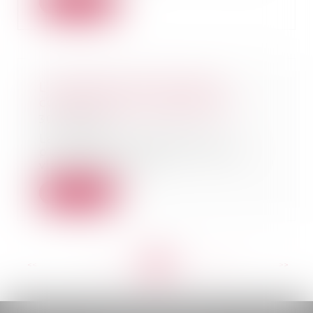
Lire la suite
L’augmentation des loyers
commerciaux est plafonnée
30/08/2022
La récente loi relative à la
protection du pouvoir d’achat
vient limiter l’au...
Lire la suite
<<
<
...
141
142
143
144
145
146
147
...
>
>>