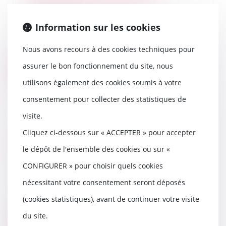
avant la fin de l'année?
06/06/2019
Information sur les cookies
Un seul mot aura suffi. En
ajoutant, aux côtés de l'ancienne
procédure permet...
Nous avons recours à des cookies techniques pour
assurer le bon fonctionnement du site, nous
Lire la suite
utilisons également des cookies soumis à votre
consentement pour collecter des statistiques de
visite.
La sanction de démolition
Cliquez ci-dessous sur « ACCEPTER » pour accepter
consécutive à la nullité du
le dépôt de l'ensemble des cookies ou sur «
contrat de construction est-elle
disproportionnée ?
CONFIGURER » pour choisir quels cookies
05/06/2019
nécessitant votre consentement seront déposés
Attendu, selon l'arrêt attaqué
(Nîmes, 8 décembre 2016), que M.
(cookies statistiques), avant de continuer votre visite
X... a confié...
du site.