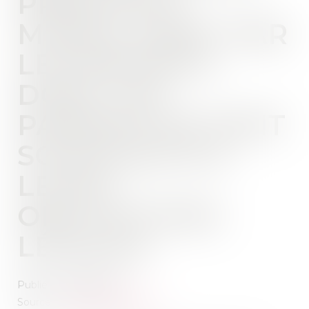
PRÉJUDICE
MORAL SUBIT PAR
LES ENFANTS
DONT LES
PARENTS SE SONT
SOUSTRAITS À
LEURS
OBLIGATIONS
LÉGALES
Publié le :
05/06/2019
Source :
www.nouvelobs.com