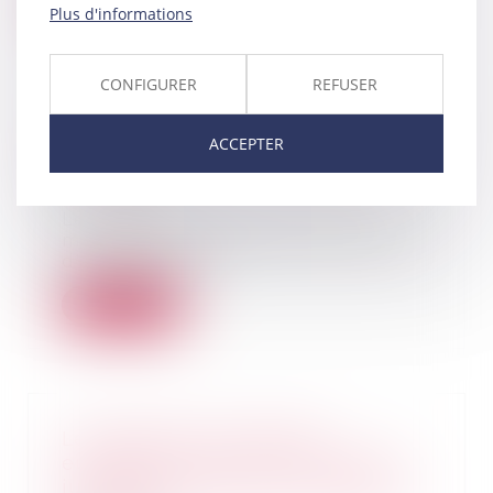
Lire la suite
Plus d'informations
CONFIGURER
REFUSER
Vers une hausse des frais de
ACCEPTER
notaire?
04/06/2019
Les départements sont dos au
mur. Entre la réforme de la taxe
d'habitation et...
Lire la suite
Les agences de voyages
européennes partent en guerre
juridique contre les compagnies