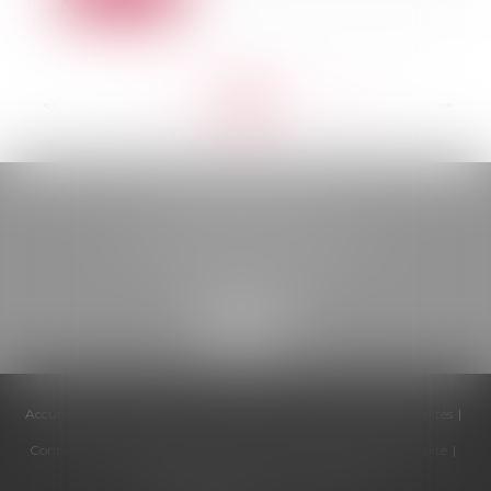
<<
<
...
257
258
259
260
261
262
263
...
>
>>
BELOU AVOCATS
85, boulevard Léon Gambetta
46000 CAHORS
Accueil
Cabinet
Équipe
Compétences
Honoraires
Actualités
Contactez-nous
Politique de cookies
Politique de confidentialité
Mentions légales
Plan du site
Articles