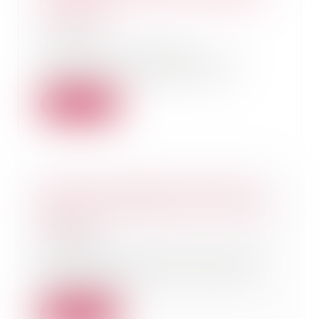
aériennes
31/05/2019
Vendredi 24 mai 2019,
l’Association européenne des
agents de voyages et des t...
Lire la suite
Nouvelles règles de rénovation
pour les immeubles de moyenne
hauteur
29/05/2019
Le décret n° 2019-461 du 16 mai
2019, publié au Journal officiel
du 17 mai 20...
Lire la suite