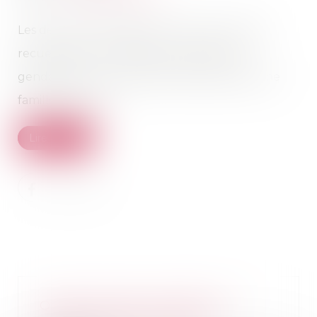
Les deux enfants, âgés de 4 et 6 ans, ont été
recueillis par une voisine, qui a alerté les
gendarmes. Ils ont depuis été placés dans une
famille d’accueil...
Lire la suite
Quelles donations effectuer