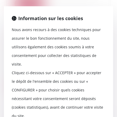
Lire la suite
Information sur les cookies
Nous avons recours à des cookies techniques pour
Condition suspensive et
assurer le bon fonctionnement du site, nous
comportement fautif du
bénéficiaire de la promesse de
utilisons également des cookies soumis à votre
vente
consentement pour collecter des statistiques de
12/09/2024
visite.
Par signature d’un acte
authentique le 14 novembre
Cliquez ci-dessous sur « ACCEPTER » pour accepter
2019, une société prometta...
le dépôt de l'ensemble des cookies ou sur «
Lire la suite
CONFIGURER » pour choisir quels cookies
nécessitant votre consentement seront déposés
(cookies statistiques), avant de continuer votre visite
du site.