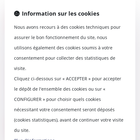
notice d’un médicament du
risque d’effets indé...
Information sur les cookies
Lire la suite
Nous avons recours à des cookies techniques pour
assurer le bon fonctionnement du site, nous
utilisons également des cookies soumis à votre
consentement pour collecter des statistiques de
Travaux initiés par l’usufruitier et
recevabilité de l’action sur le
visite.
fondement de la garantie
Cliquez ci-dessous sur « ACCEPTER » pour accepter
décennale exercée par le nu
propriétaire
le dépôt de l'ensemble des cookies ou sur «
25/04/2023
CONFIGURER » pour choisir quels cookies
En droit immobilier, l’accession à
la propriété est de plein droit
nécessitant votre consentement seront déposés
lors de la...
(cookies statistiques), avant de continuer votre visite
Lire la suite
du site.