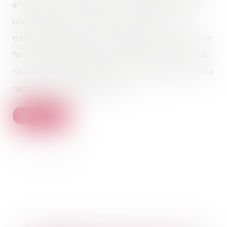
émanent du demandeur ou du défendeur, ne
constituent qu'une seule instance. Toute
demande distincte est irrecevable à moins que le
fondement des prétentions ne soit né ou ne soit
révélé que postérieurement à l'établissement du
rapport par le juge commis »...
Lire la suite