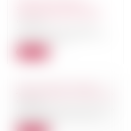
Pratique restrictive de
concurrence : précisions sur
l’action portée par le Ministre
15/03/2024
En présence d’une pratique
restrictive de concurrence, une
action peut être p...
Lire la suite
La lutte contre les violences
faites aux femmes : état des lieux
15/03/2024
Les actes de violence à l'encontre
des femmes sont réprimés de
plus en plus s...