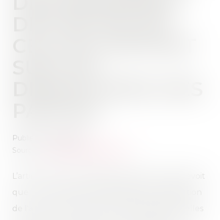
DES DEMANDES
DISTINCTES DE
CELLES PORTANT
SUR LES
DÉSACCORDS DES
PARTIES
Publié le :
21/03/2024
Source :
www.lemag-juridique.com
L’article 1374 du Code de procédure civile prévoit
que : « Toutes les demandes faites en application
de l'article 1373 entre les mêmes parties, qu'elles