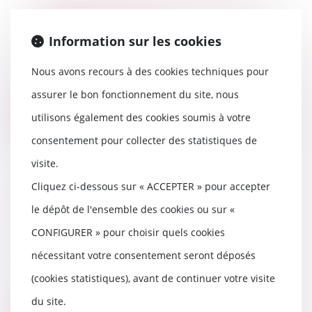
Contrôle des nouveaux produits
d’hygiène féminine
Information sur les cookies
20/03/2024
En 2021, la DGCCRF a poursuivi
Nous avons recours à des cookies techniques pour
son action de surveillance des
produits d’hygi...
assurer le bon fonctionnement du site, nous
utilisons également des cookies soumis à votre
Lire la suite
consentement pour collecter des statistiques de
visite.
Cliquez ci-dessous sur « ACCEPTER » pour accepter
Le Gouvernement rétropédale
le dépôt de l'ensemble des cookies ou sur «
face à un marché de la
rénovation en berne
CONFIGURER » pour choisir quels cookies
20/03/2024
nécessitant votre consentement seront déposés
Le Gouvernement réintègre les
(cookies statistiques), avant de continuer votre visite
monogestes de travaux pour
prétendre à l'aide M...
du site.