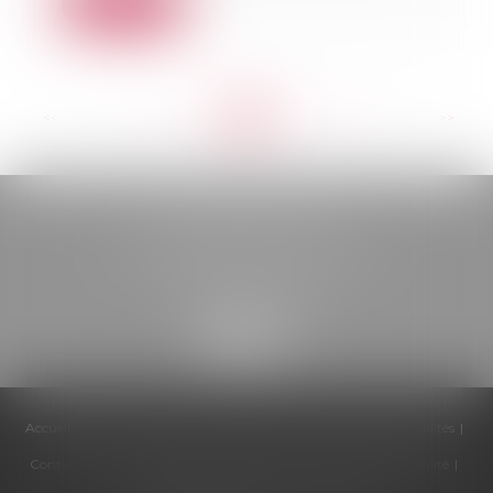
Lire la suite
<<
<
...
80
81
82
83
84
85
86
...
>
>>
BELOU AVOCATS
85, boulevard Léon Gambetta
46000 CAHORS
Accueil
Cabinet
Équipe
Compétences
Honoraires
Actualités
Contactez-nous
Politique de cookies
Politique de confidentialité