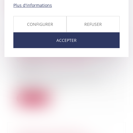
Lire la suite
Plus d'informations
CONFIGURER
REFUSER
ACCEPTER
Proposition de loi visant à mieux
protéger et accompagner les
enfants victimes et covictimes de
violences intrafamiliales
19/03/2024
Mardi 12 mars 2024, le Sénat a
adopté les conclusions de la
commission mixte...
Lire la suite