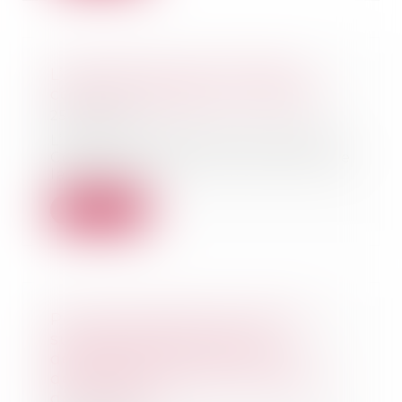
L’Autorité de la concurrence
confirme enquêter sur NVIDIA
25/07/2024
L’annonce a été faite par Benoît
Cœuré, président de l’Autorité de
la concurr...
Lire la suite
Pouvoir souverain du juge du
surendettement dans la
détermination des mesures
destinées à assurer la situation
de l’endetté