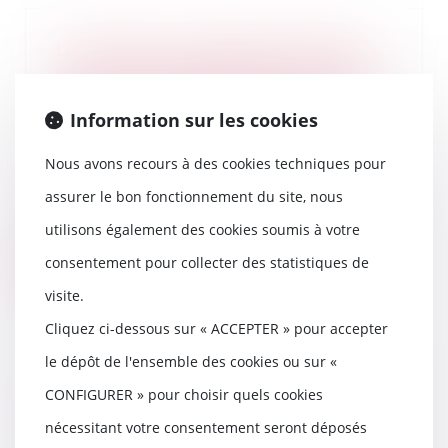
Le prêteur qui libère des fonds
au vu d’une attestation imprécise
commet une faute pouvant le
priver de tout ou partie de sa
Information sur les cookies
créance de restitution
31/07/2024
Nous avons recours à des cookies techniques pour
Le présent arrêt nous propose
assurer le bon fonctionnement du site, nous
une illustration intéressante de
la protection...
utilisons également des cookies soumis à votre
consentement pour collecter des statistiques de
Lire la suite
visite.
Cliquez ci-dessous sur « ACCEPTER » pour accepter
le dépôt de l'ensemble des cookies ou sur «
Comment gérer les vacances en
CONFIGURER » pour choisir quels cookies
cas de séparation?
nécessitant votre consentement seront déposés
30/07/2024