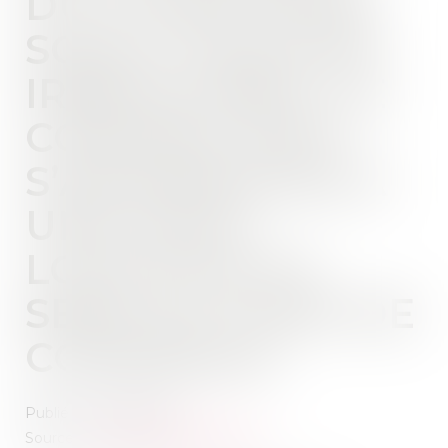
DU LOYER POUR
SOUS-LOCATION
IRRÉGULIÈRE : LE
CONTRAT DOIT
S’APPARENTER À
UNE SOUS-
LOCATION AU
SENS DU CODE DE
COMMERCE
Publié le :
24/07/2024
Source :
www.lemag-juridique.com