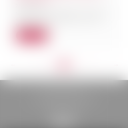
24/07/2024
Selon l’article 2285 du Code civil,
« les biens du débiteur sont le
gage comm...
Lire la suite
<<
<
...
66
67
68
69
70
71
72
...
>
>>
BELOU AVOCATS
85, boulevard Léon Gambetta
46000 CAHORS