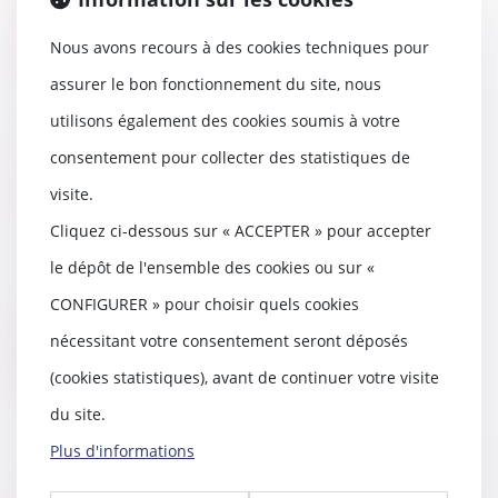
Lire la suite
Nous avons recours à des cookies techniques pour
assurer le bon fonctionnement du site, nous
utilisons également des cookies soumis à votre
consentement pour collecter des statistiques de
Dans quels cas l'étude
géotechnique est obligatoire sur
visite.
terrain à vendre
Cliquez ci-dessous sur « ACCEPTER » pour accepter
11/06/2019
le dépôt de l'ensemble des cookies ou sur «
La loi Elan (Evolution du
logement, de l’aménagement et
CONFIGURER » pour choisir quels cookies
du numérique), adopté...
nécessitant votre consentement seront déposés
Lire la suite
(cookies statistiques), avant de continuer votre visite
du site.
Plus d'informations
Chaîne de contrats et effet