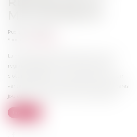
RÉGIME DE LA
MITOYENNETÉ
Publié le :
07/05/2019
Source :
www.notaires.fr
La mitoyenneté peut être définie comme un
régime d'indivision forcée qui concerne les
clôtures séparative : murs, haies, fossés. C'est un
véritable droit de propriété dont deux personnes
jouissent en commun, et non une servitude...
Lire la suite