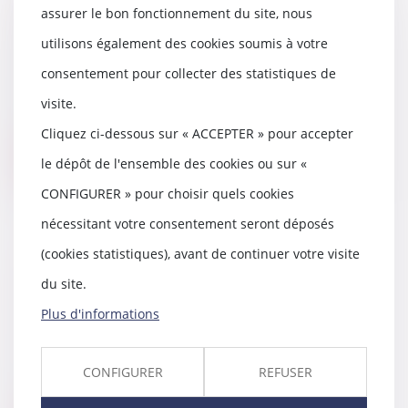
Sort du dépôt de garantie lors de
assurer le bon fonctionnement du site, nous
la rupture transactionnelle du
bail commercial
utilisons également des cookies soumis à votre
14/05/2019
consentement pour collecter des statistiques de
Une SCI et son preneur
visite.
concluent, par actes séparés, un
avenant mettant fin a...
Cliquez ci-dessous sur « ACCEPTER » pour accepter
Lire la suite
le dépôt de l'ensemble des cookies ou sur «
CONFIGURER » pour choisir quels cookies
nécessitant votre consentement seront déposés
(cookies statistiques), avant de continuer votre visite
Les étapes de la procédures
du site.
d'action de groupe pour les
litiges liés à la consommation
Plus d'informations
10/05/2019
Assignation par une ou des
CONFIGURER
REFUSER
associations de consommateurs
agréées. L'assignati...