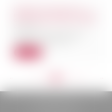
Obligation d'information du
prestataire de voyage en matière
de franchissement des frontières
25/04/2019
Le vendeur de prestations de
voyages n’est pas tenu de
rappeler, après la con...
Lire la suite
<<
<
...
259
260
261
262
263
264
265
...
>
>>
BELOU AVOCATS
85, boulevard Léon Gambetta