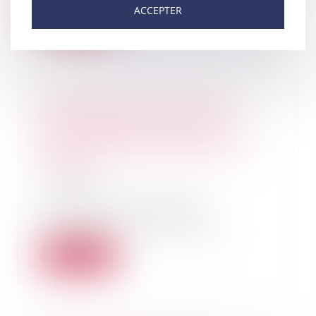
ACCEPTER
Lire la suite
Non expulsion et délivrance
d'une carte de séjour pour le
père étranger, en vertu du
principe d'intérêt supérieur de
l'enfant
07/05/2019
Un père, de nationalité
étrangère, qui participe
activement à l'entretien et...
Lire la suite