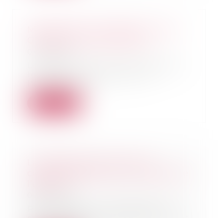
Manquement Du Bailleur à Son
Obligation De Délivrance
08/11/2018
Le bailleur est tenu d'entretenir
le local en état de servir à
l'usage pour l...
Lire la suite
La difficulté de prouver le
concubinage au jour du décès de
l’assuré
07/11/2018
Pour obtenir le versement du