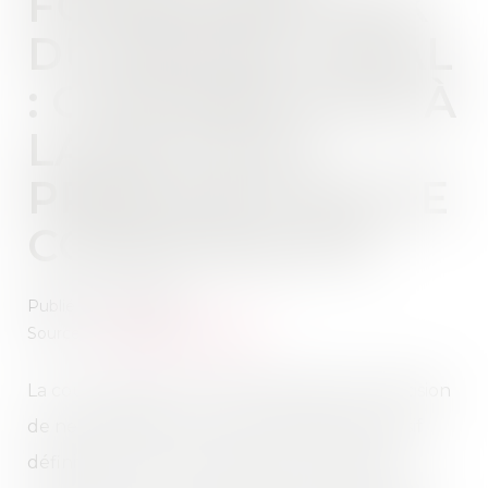
FONDAMENTAUX
DU RÉGIME LÉGAL
: CONTRIBUTION À
LA DETTE ET
PRÉSOMPTION DE
COMMUNAUTÉ
Publié le :
14/11/2018
Source :
www.dalloz-actualite.fr
La cour d’appel a privé de base légale sa décision
de ne pas admettre certaines dettes au passif
définitif de la communauté en utilisant des