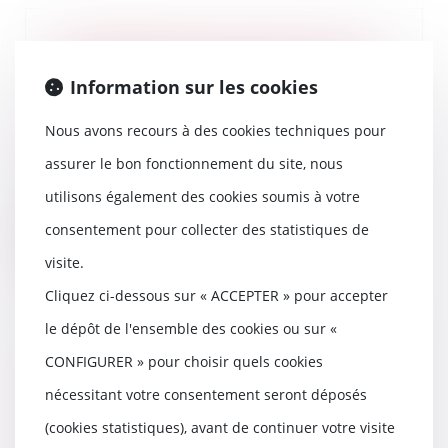
Autorité de la concurrence : pas
de critères légaux pour fixer le
Information sur les cookies
montant de la sanction en cas de
non-respect d’engagements
Nous avons recours à des cookies techniques pour
16/11/2018
assurer le bon fonctionnement du site, nous
Le montant de la sanction en cas
de non-respect d’engagements
utilisons également des cookies soumis à votre
pris devant l’A...
consentement pour collecter des statistiques de
Lire la suite
visite.
Cliquez ci-dessous sur « ACCEPTER » pour accepter
le dépôt de l'ensemble des cookies ou sur «
CONFIGURER » pour choisir quels cookies
Droit au séjour dans l’UE :
conjoints et pacsés sont soumis à
nécessitant votre consentement seront déposés
des régimes différents
(cookies statistiques), avant de continuer votre visite
14/11/2018