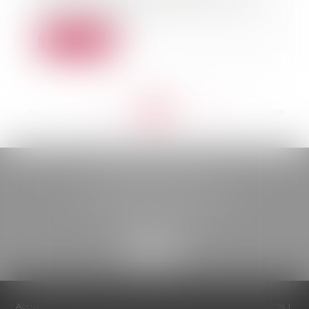
capital décès, le demandeur était
tenu de rappor...
Lire la suite
<<
<
...
272
273
274
275
276
277
278
...
>
>>
BELOU AVOCATS
85, boulevard Léon Gambetta
46000 CAHORS
Accueil
Cabinet
Équipe
Compétences
Honoraires
Actualités