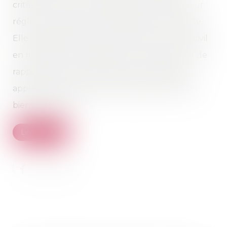
critères gouvernant l’obligation à la dette pour
régler une question de contribution à la dette.
Elle a également violé l’article 1402 du code civil
en retenant qu’il appartenait au demandeur de
rapporter la preuve de ce que les meubles
appréhendés par la défenderesse étaient des
biens communs...
Lire la suite