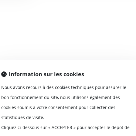
Information sur les cookies
 présenter au maître d'ouvrage des factures 
tie de 5 %
Nous avons recours à des cookies techniques pour assurer le
bon fonctionnement du site, nous utilisons également des
prévoit l’application d’une retenue de garanti
cookies soumis à votre consentement pour collecter des
statistiques de visite.
Cliquez ci-dessous sur « ACCEPTER » pour accepter le dépôt de