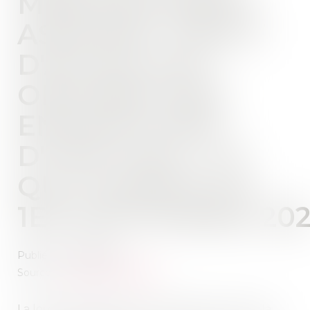
MÉDICALEMENT
ASSISTÉE -DROIT
D'ACCÈS AUX
ORIGINES DES
ENFANTS NÉS
D'UNE PMA : CE
QUI CHANGE AU
1ER SEPTEMBRE 20
Publié le :
07/09/2022
Source :
www.service-public.fr
La loi de bioéthique du 2 août 2021 ouvrant la