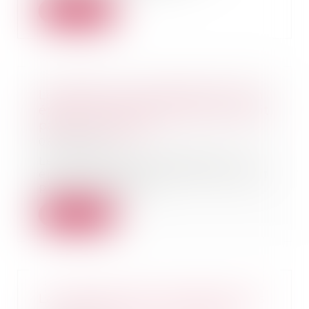
Lire la suite
Les effets du consentement d’un
époux au cautionnement souscrit
par son conjoint
08/09/2022
Le consentement donné par un
époux au cautionnement souscrit
par son conjoint...
Lire la suite
La résiliation des contrats par les