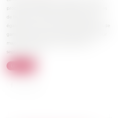
procréation médicalement assistée aux couples
de femmes et aux femmes seules prévoyait
également de lever l'anonymat des donneurs de
gamètes auprès des enfants nés de PMA, à leur
majorité. Cette mesure prend effet le 1er
septembre 2022...
Lire la suite