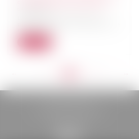
consommateurs est facilitée !
08/09/2022
La récente loi en faveur du
pouvoir d’achat vient simplifier la
résiliation d...
Lire la suite
<<
<
...
141
142
143
144
145
146
147
...
>
>>
BELOU AVOCATS
85, boulevard Léon Gambetta
46000 CAHORS