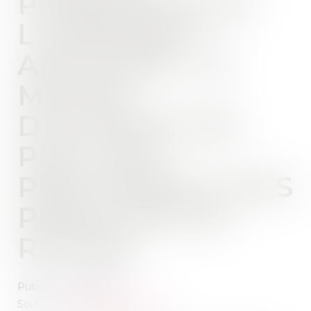
POSSESSION DE
L'IMMEUBLE
ANTICIPÉE : LE
MAÎTRE
D'OUVRAGE NE
PEUT PAS
PRÉTENDRE À DES
PÉNALITÉS DE
RETARD
Publié le :
10/04/2019
Source :
www.juridiconline.com