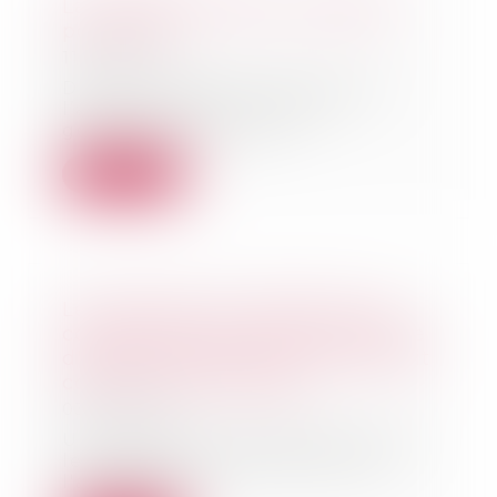
La DGCCRF publie son rapport
pour 2018
11/04/2019
Dans son rapport d’activité de
l’année 2018, la Direction
générale de la conc...
Lire la suite
Le promoteur en retard sur la
construction peut être redevable
d'indemnités prévues par le droit
commun des contrats
03/04/2019
Un promoteur refusait de verser
les indemnités demandées par
l'acquéreur. Il...