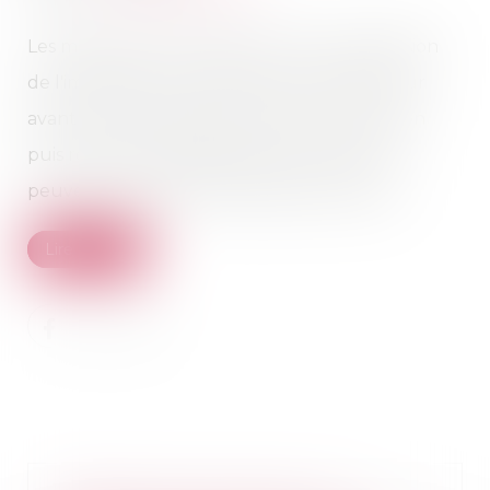
Les maîtres de l'ouvrage qui ont pris possession
de l'immeuble contre le gré du constructeur
avant la date du délai contractuel de livraison
puis rompu unilatéralement le contrat ne
peuvent réclamer des pénalités de retard...
Lire la suite