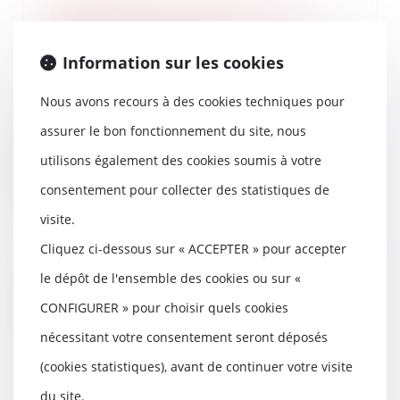
Réforme de la justice : les
personnes sous tutelle peuvent
désormais voter
Information sur les cookies
23/04/2019
Les personnes sous tutelle
Nous avons recours à des cookies techniques pour
peuvent désormais se rendre aux
assurer le bon fonctionnement du site, nous
urnes sans qu’une...
utilisons également des cookies soumis à votre
Lire la suite
consentement pour collecter des statistiques de
visite.
Cliquez ci-dessous sur « ACCEPTER » pour accepter
Réponse de la CEDH à la
le dépôt de l'ensemble des cookies ou sur «
demande d'avis concernant la
CONFIGURER » pour choisir quels cookies
mère d'intention dans le cadre
d'une GPA
nécessitant votre consentement seront déposés
17/04/2019
(cookies statistiques), avant de continuer votre visite
La Cour de cassation française a
du site.