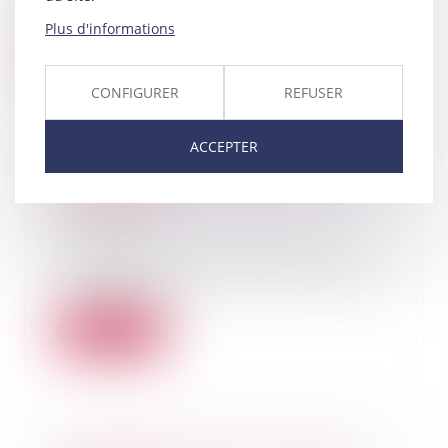
demandé, en vertu de l’article 1
du Protocol...
Plus d'informations
Lire la suite
CONFIGURER
REFUSER
ACCEPTER
Absence de descendance et
succession?
17/04/2019
En l’absence de descendant, la
loi désigne qui va hériter et dans
quelle prop...
Lire la suite