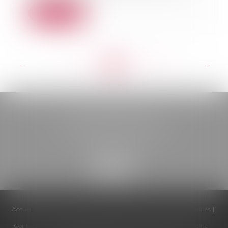
Lire la suite
<<
<
...
260
261
262
263
264
265
266
...
>
>>
BELOU AVOCATS
85, boulevard Léon Gambetta
46000 CAHORS
Accueil
Cabinet
Équipe
Compétences
Honoraires
Actualités
Contactez-nous
Politique de cookies
Politique de confidentialité