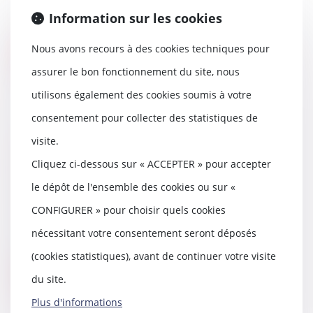
Le repérage amiante avant
démolition doit être réalisé sur
Information sur les cookies
des immeubles dont...
Nous avons recours à des cookies techniques pour
Lire la suite
assurer le bon fonctionnement du site, nous
utilisons également des cookies soumis à votre
consentement pour collecter des statistiques de
La violation du droit de
visite.
préférence du locataire
Cliquez ci-dessous sur « ACCEPTER » pour accepter
commercial sanctionnée, même
si le local est détruit
le dépôt de l'ensemble des cookies ou sur «
24/10/2023
CONFIGURER » pour choisir quels cookies
Le locataire commercial, dont le
nécessitant votre consentement seront déposés
droit de préférence n’a pas été
respecté lor...
(cookies statistiques), avant de continuer votre visite
Lire la suite
du site.
Plus d'informations