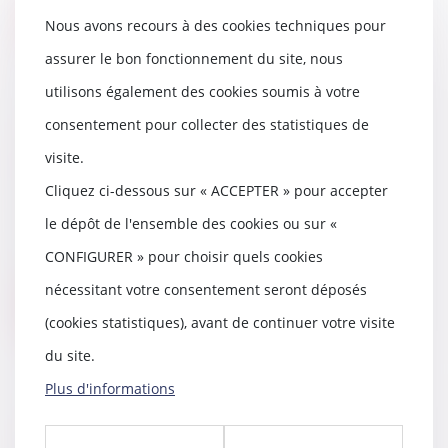
Lire la suite
Nous avons recours à des cookies techniques pour
assurer le bon fonctionnement du site, nous
utilisons également des cookies soumis à votre
consentement pour collecter des statistiques de
Résiliation d’un bail d’habitation :
établissement et contenu du
visite.
diagnostic social et financier
Cliquez ci-dessous sur « ACCEPTER » pour accepter
27/01/2021
le dépôt de l'ensemble des cookies ou sur «
Un décret du 5 janvier 2021
précise les modalités de
CONFIGURER » pour choisir quels cookies
réalisation et le conten...
nécessitant votre consentement seront déposés
Lire la suite
(cookies statistiques), avant de continuer votre visite
du site.
Plus d'informations
Les Direccte remplacées par les