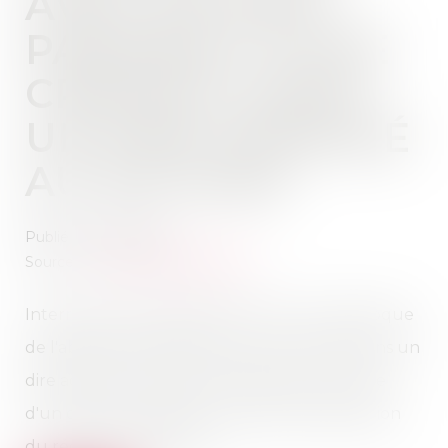
AVEU DE NON-
PAIEMENT D'UNE
CRÉANCE DANS
UN DIRE ADRESSÉ
AU NOTAIRE
Publié le :
27/01/2021
Source :
www.actualitesdudroit.fr
Interrompt la prescription l’aveu non équivoque
de l'absence de paiement d'une créance dans un
dire adressé au notaire chargé, dans le cadre
d'un divorce, d'élaborer le projet de liquidation
du régime matrimonial...