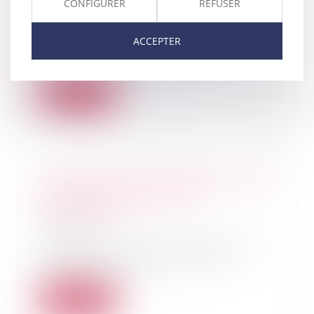
Dreets au 1er avril 2021
CONFIGURER
REFUSER
21/01/2021
À partir du 1er avril 2021, les
ACCEPTER
missions exercées par les
Direccte le seront...
Lire la suite
Un assistant à maîtrise d’ouvrage
peut avoir la qualité de
constructeur
21/01/2021
Lorsque le contrat d'assistance à
maîtrise d'ouvrage revêt le
caractère d'un...
Lire la suite