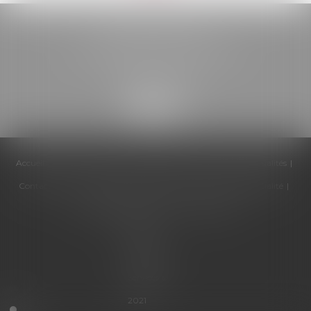
BELOU AVOCATS
85, boulevard Léon Gambetta
46000 CAHORS
Accueil
Cabinet
Équipe
Compétences
Honoraires
Actualités
Contactez-nous
Politique de cookies
Politique de confidentialité
Mentions légales
Plan du site
Articles
Septeo
Digital &
Services ©
2021