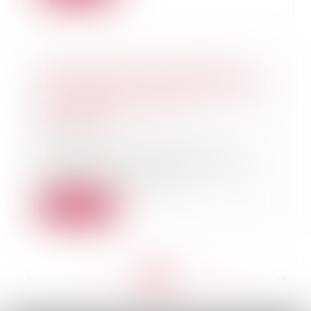
Une lettre type non signée du
souscripteur ne manifeste pas sa
volonté de modifier le
bénéficiaire
21/01/2021
La volonté certaine et non
équivoque du souscripteur de
modifier les bénéfici...
Lire la suite
<<
<
...
200
201
202
203
204
205
206
...
>
>>