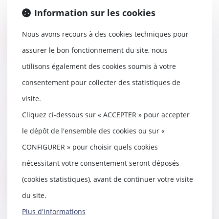
Le locataire commercial placé
dans l'impossibilité d'exploiter
Information sur les cookies
son fonds de c...
Nous avons recours à des cookies techniques pour
Lire la suite
assurer le bon fonctionnement du site, nous
utilisons également des cookies soumis à votre
consentement pour collecter des statistiques de
Les rappels de produits
visite.
dangereux devront être déclarés
Cliquez ci-dessous sur « ACCEPTER » pour accepter
sur le site internet RappelConso
le dépôt de l'ensemble des cookies ou sur «
26/02/2021
A compter du 1er avril 2021, les
CONFIGURER » pour choisir quels cookies
professionnels devront déclarer
nécessitant votre consentement seront déposés
leurs rappel...
(cookies statistiques), avant de continuer votre visite
Lire la suite
du site.
Plus d'informations