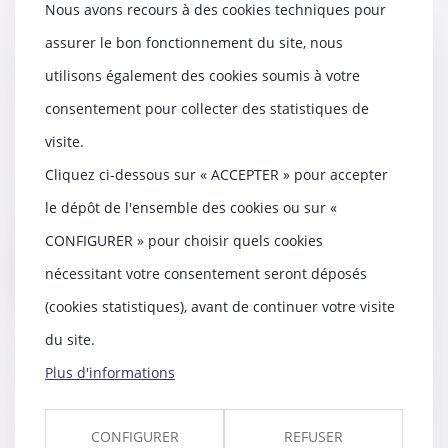
Nous avons recours à des cookies techniques pour
assurer le bon fonctionnement du site, nous
utilisons également des cookies soumis à votre
Procédure de divorce : derniers
consentement pour collecter des statistiques de
ajustements avant l’entrée en
visite.
vigueur de la réforme
19/01/2021
Cliquez ci-dessous sur « ACCEPTER » pour accepter
Précisions sur l’énonciation du
le dépôt de l'ensemble des cookies ou sur «
fondement de la demande en
divorce, les délai...
CONFIGURER » pour choisir quels cookies
nécessitant votre consentement seront déposés
Lire la suite
(cookies statistiques), avant de continuer votre visite
du site.
Plus d'informations
Violences à l’égard des agents du
bailleur social par le fils du
CONFIGURER
REFUSER
locataire