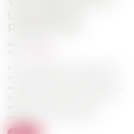
VACCINATION ET
L'AUTORITÉ
PARENTALE
Publié le :
13/01/2021
Source :
www.lexbase.fr
En matière d’exercice de l’autorité parentale, il
convient de différencier les actes usuels des
actes non usuels ; au regard de la jurisprudence,
la qualification d'acte usuel ou non usuel ne
dépend pas uniquement du caractère
obligatoire ou non de la vaccination...
Lire la suite