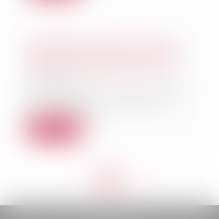
Présomption de fictivité d’une
donation et délai pour réclamer
la restitution des droits indus
13/01/2021
La réclamation en restitution des
droits de donation payés lors
d’une donatio...
Lire la suite
<<
<
...
201
202
203
204
205
206
207
...
>
>>