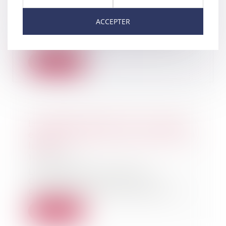
19/01/2021
ACCEPTER
Par un arrêt rendu en formation
plénière, la Cour de cassation
juge que c'est...
Lire la suite
Le Digital Market Act, un cadre
européen pour la concurrence en
ligne
14/01/2021
Le 15 décembre 2020, la
Commission européenne a
présenté ses deux proposition...
Lire la suite