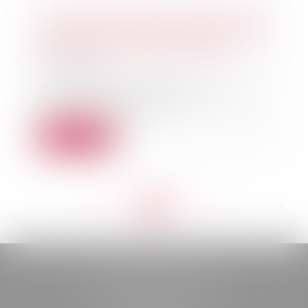
Une municipalité a-t-elle le droit
de financer la construction d'une
mosquée en Alsace-Moselle ?
06/05/2021
Le droit local et les lois
concordataires permettent-ils à
une municipalité d...
Lire la suite
<<
<
...
188
189
190
191
192
193
194
...
>
>>
BELOU AVOCATS
85, boulevard Léon Gambetta