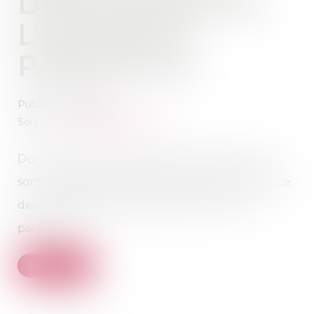
DÉLÉGATION DE
L’AUTORITÉ
PARENTALE
Publié le :
11/05/2021
Source :
actu.dalloz-etudiant.fr
Durant la minorité de leur enfant, les parents
sont chargés d’une mission essentielle : l’exercice
des prérogatives attachées à leur autorité
parentale...
Lire la suite