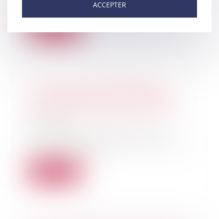
ACCEPTER
fermeture des commerces e...
Lire la suite
La Commission européenne
ouvre une procédure d’examen
du rachat de Grail par Illumina
06/05/2021
A la suite de la demande de
renvoi formulée par l’Autorité de
la concurrence,...
Lire la suite