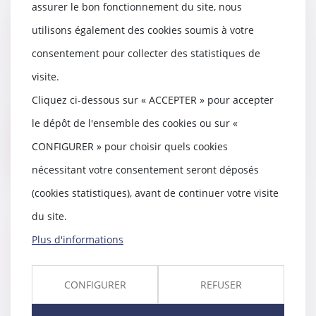
assurer le bon fonctionnement du site, nous
Créances contre l’indivision :
utilisons également des cookies soumis à votre
attention au point de départ de
consentement pour collecter des statistiques de
la prescription
12/05/2021
visite.
Lorsqu’un indivisaire a payé seul
Cliquez ci-dessous sur « ACCEPTER » pour accepter
les échéances de l’emprunt
afférant à l’imm...
le dépôt de l'ensemble des cookies ou sur «
CONFIGURER » pour choisir quels cookies
Lire la suite
nécessitant votre consentement seront déposés
(cookies statistiques), avant de continuer votre visite
du site.
Loyers commerciaux et covid :
Plus d'informations
l’attente de la consécration du
droit
12/05/2021
CONFIGURER
REFUSER
Le tribunal judiciaire de La
Rochelle décide que la