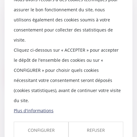
assurer le bon fonctionnement du site, nous
Contrats conclus hors
utilisons également des cookies soumis à votre
établissement et droit de la
consentement pour collecter des statistiques de
consommation : QPC non
renvoyée
visite.
22/07/2021
Cliquez ci-dessous sur « ACCEPTER » pour accepter
La Cour de cassation refuse de
transmettre une question
le dépôt de l'ensemble des cookies ou sur «
prioritaire de consti...
CONFIGURER » pour choisir quels cookies
Lire la suite
nécessitant votre consentement seront déposés
(cookies statistiques), avant de continuer votre visite
du site.
Plus d'informations
Donation : comment transmettre
de l'argent sans payer d'impôts ?
22/07/2021
CONFIGURER
REFUSER