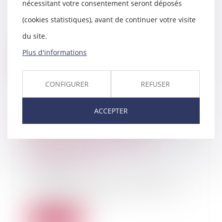
nécessitant votre consentement seront déposés
26/09/2025
(cookies statistiques), avant de continuer votre visite
En matière de construction de
maisons individuelles, l’article L
du site.
241-9 du Cod...
Plus d'informations
Lire la suite
CONFIGURER
REFUSER
ACCEPTER
Emprunts -Crédits à la
consommation : les règles
évoluent pour prévenir le
surendettement
22/09/2025
L’encadrement du crédit à la
consommation va connaître des
évolutions à l’aut...
Lire la suite