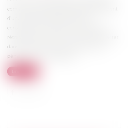
commercial, les petits professionnels bénéficient
d’une protection similaire à celle des
consommateurs notamment en matière de
rétractation. Ce droit leur permet de se rétracter
dans un délai de 14 jours et de revenir sans
pénalité sur leur engagement...
Lire la suite