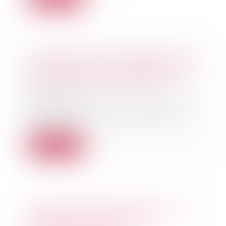
Prescription d’une créance entre
concubins : le concubinage n’est
pas un empêchement d’agir
22/09/2025
Selon l’article 2234 du Code civil,
la prescription ne court pas ou
est suspe...
Lire la suite
Retrait-gonflement des sols : une
aide pour les propriétaires