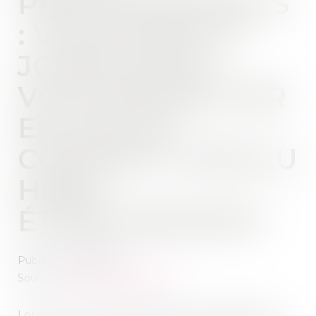
PROFESSIONNELS
: VOUS AVEZ 14
JOURS POUR
VOUS RÉTRACTER
EN CAS DE
CONTRAT CONCLU
HORS
ÉTABLISSEMENT
Publié le :
18/09/2025
Source :
www.economie.gouv.fr
Lorsqu’un contrat est signé hors établissement