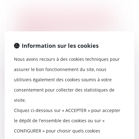
Abus de position dominante par
Google dans le domaine de la
publicité en ligne : 2,95 milliards
d'euros d'amende - Actu-
Juridique
Information sur les cookies
26/09/2025
Le 5 septembre 2025, la
Nous avons recours à des cookies techniques pour
Commission européenne a infligé
à Google une amende d...
assurer le bon fonctionnement du site, nous
utilisons également des cookies soumis à votre
Lire la suite
consentement pour collecter des statistiques de
visite.
Cliquez ci-dessous sur « ACCEPTER » pour accepter
Sous-traitance et garantie de
le dépôt de l'ensemble des cookies ou sur «
paiement : la Cour de cassation
confirme la responsabilité du
CONFIGURER » pour choisir quels cookies
dirigeant de droit