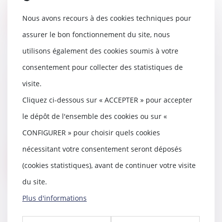
Nous avons recours à des cookies techniques pour
Lire la suite
assurer le bon fonctionnement du site, nous
utilisons également des cookies soumis à votre
consentement pour collecter des statistiques de
Violences conjugales : une aide
visite.
financière d’urgence pour quitter
le domicile en sécurité
Cliquez ci-dessous sur « ACCEPTER » pour accepter
21/05/2026
le dépôt de l'ensemble des cookies ou sur «
Depuis le 1er décembre 2023, la
CONFIGURER » pour choisir quels cookies
Caf propose une aide financière
d’urgence (AV...
nécessitant votre consentement seront déposés
Lire la suite
(cookies statistiques), avant de continuer votre visite
du site.
Plus d'informations