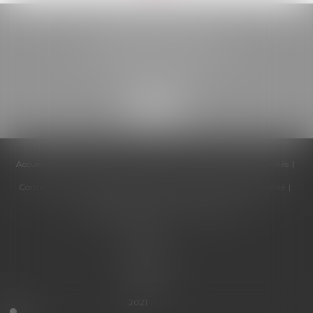
BELOU AVOCATS
85, boulevard Léon Gambetta
46000 CAHORS
Accueil
Cabinet
Équipe
Compétences
Honoraires
Actualités
Contactez-nous
Politique de cookies
Politique de confidentialité
Mentions légales
Plan du site
Articles
Septeo
Digital &
Services ©
2021