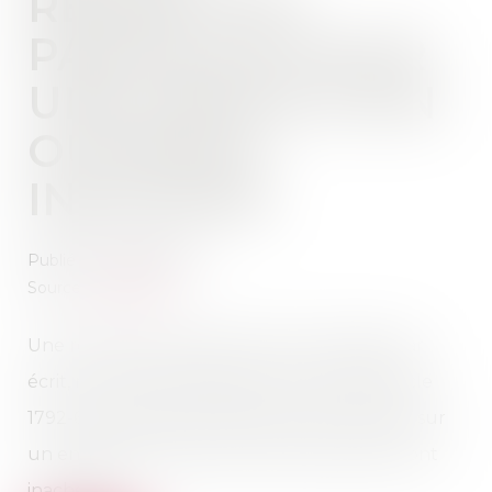
RÉCEPTION
PARTIELLE POUR
UNE PARTIE D’UN
OUVRAGE
INACHEVÉ
Publié le :
02/06/2022
Source :
www.efl.fr
Une réception partielle, même constatée par
écrit, ne vaut pas réception au sens de l’article
1792-6 du Code civil lorsqu’elle ne porte pas sur
un ensemble cohérent et que les travaux sont
inachevés...