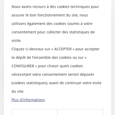
Lire la suite
Nous avons recours à des cookies techniques pour
assurer le bon fonctionnement du site, nous
utilisons également des cookies soumis à votre
consentement pour collecter des statistiques de
Conséquences de l’absence de
transcription d’un divorce
visite.
étranger
Cliquez ci-dessous sur « ACCEPTER » pour accepter
07/06/2022
le dépôt de l'ensemble des cookies ou sur «
Un notaire pourra tenir compte
d'un jugement de divorce
CONFIGURER » pour choisir quels cookies
prononcé à l'étranger...
nécessitant votre consentement seront déposés
Lire la suite
(cookies statistiques), avant de continuer votre visite
du site.
Plus d'informations
L'indice de réparabilité sera