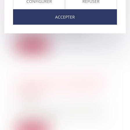
étendu à de nouveaux produits à
CONFIGURER
REFUSER
l'automne 2022
02/06/2022
ACCEPTER
Vous regrettez de ne pas
disposer d'une meilleure
information sur la durabili...
Lire la suite
Devoir de secours et prestation
compensatoire : l’absence de
porosité
31/05/2022
La Cour de cassation rappelle
que l’avantage constitué par la
jouissance grat...