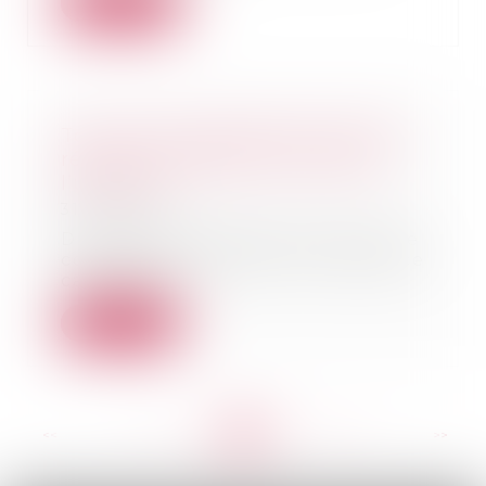
Lire la suite
Tous les copropriétaires doivent
réparer le préjudice causé par
l’un d’eux
31/05/2022
Des copropriétaires peuvent être
condamnés à réparer le préjudice
causé aux t...
Lire la suite
<<
<
...
150
151
152
153
154
155
156
...
>
>>