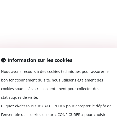
té du testament engagée par un héritier rése
escription de l’action en délivrance d’un leg
Information sur les cookies
Une personne, décédée le 13 janvier 2005, a 
Nous avons recours à des cookies techniques pour assurer le
bon fonctionnement du site, nous utilisons également des
cookies soumis à votre consentement pour collecter des
statistiques de visite.
Cliquez ci-dessous sur « ACCEPTER » pour accepter le dépôt de
l'ensemble des cookies ou sur « CONFIGURER » pour choisir