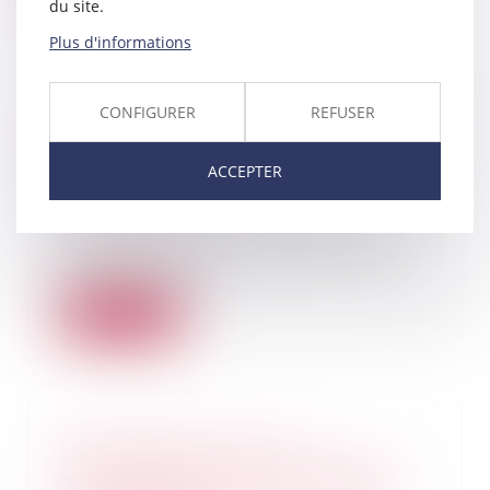
du site.
Plus d'informations
CONFIGURER
REFUSER
Surendettement : passé le délai,
plus de contestation possible des
ACCEPTER
créances non visées
23/06/2025
Par un arrêt du 12 juin 2025, la
Cour de cassation réaffirme le
caractère imp...
Lire la suite
Récompense due à la
communauté : point de départ