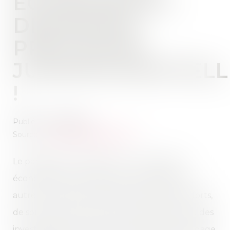
ÉCONOMIQUE :
DERNIÈRES
PRÉCISIONS
JURISPRUDENTIELL
!
Publié le :
27/06/2025
Source :
www.lemag-juridique.com
Le parasitisme consiste, pour un opérateur
économique, à se placer dans le sillage d’un
autre afin de tirer indûment profit de ses efforts,
de son savoir-faire, de la notoriété acquise ou des
investissements consentis. Cette pratique engage