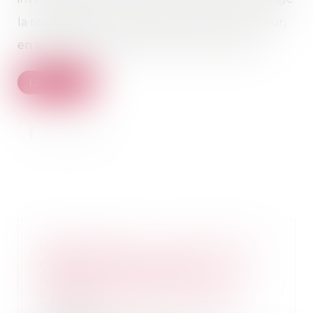
la responsabilité civile délictuelle de son auteur,
en application de l’article 1240 du Code civil...
Lire la suite
MaPrimeRénov' : la suspension
estivale ne concernera
finalement pas les rénovations
par geste unique de travaux
27/06/2025