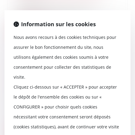
Depuis plusieurs années, la
législation relative au
démarchage téléphonique n...
Information sur les cookies
Lire la suite
Nous avons recours à des cookies techniques pour
assurer le bon fonctionnement du site, nous
utilisons également des cookies soumis à votre
consentement pour collecter des statistiques de
Suivi approfondi des
recommandations relatives à la
visite.
conception et à la mise en œuvre
Cliquez ci-dessous sur « ACCEPTER » pour accepter
de la réduction de loyer de
solidarité (RLS)
le dépôt de l'ensemble des cookies ou sur «
25/06/2025
CONFIGURER » pour choisir quels cookies
La Cour des comptes publie un
rapport de suivi de
nécessitant votre consentement seront déposés
recommandation sur la réduc...
(cookies statistiques), avant de continuer votre visite
Lire la suite