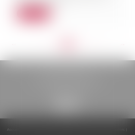
vive, la grande d...
Lire la suite
<<
<
...
22
23
24
25
26
27
28
...
>
>>
BELOU AVOCATS
85, boulevard Léon Gambetta
46000 CAHORS
Accueil
Cabinet
Équipe
Compétences
Honoraires
Actualités