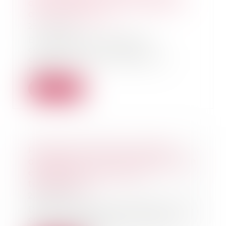
des intérêts en cas d’aliénation
d’un bien propre
23/06/2025
En matière de régime de
communauté, lorsque la
communauté a contribué au
remb...
Lire la suite
Publicité télévisée et grande
distribution : la Cour de cassation
encadre les promotions
temporaires !
20/06/2025
Dans un secteur marqué par une
concurrence particulièrement