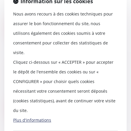
Information sur les cookies
Vous avez décidé de lancer votre
propre entreprise et vous
Nous avons recours à des cookies techniques pour
hésitez, dans le c...
assurer le bon fonctionnement du site, nous
Lire la suite
utilisons également des cookies soumis à votre
consentement pour collecter des statistiques de
visite.
Cliquez ci-dessous sur « ACCEPTER » pour accepter
Protection des consommateurs
de crédit : mentions de l’encadré
le dépôt de l'ensemble des cookies ou sur «
29/03/2024
CONFIGURER » pour choisir quels cookies
À la suite de la défaillance de
nécessitant votre consentement seront déposés
deux emprunteurs, la banque
prononce la déché...
(cookies statistiques), avant de continuer votre visite
Lire la suite
du site.
Plus d'informations