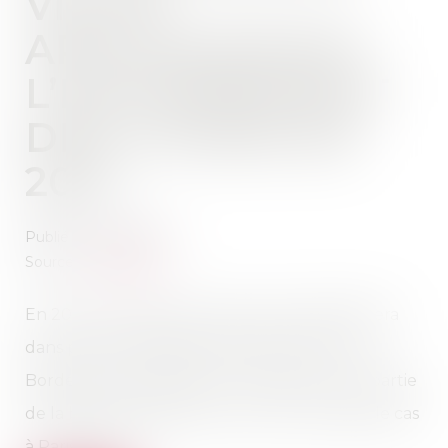
VILLES
APPLIQUERONT
L’ENCADREMENT
DES LOYERS EN
2021
Publié le :
21/04/2021
Source :
www.pap.fr
En 2021, l'encadrement des loyers s'appliquera
dans plusieurs dizaines de villes, dont Lyon,
Bordeaux, Montpellier et Grenoble et une partie
de la banlieue parisienne, comme c’est déjà le cas
à Paris et Lille...