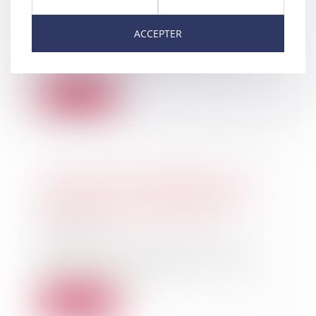
bail - Divers | BFM Immo
27/04/2021
ACCEPTER
Une entreprise de mécanique qui
louait un local causait des
troubles de voisi...
Lire la suite
Les galeries d'art déposent un
recours au Conseil d'Etat pour
distorsion de concurrence
23/04/2021
Le Comité professionnel des
galeries d'art a déposé jeudi un
recours en référ...
Lire la suite