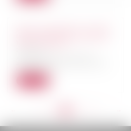
Maisons individuelles : la Capeb
lance le contrat de construction
100 % numérique
21/04/2021
Afin de faciliter l’accès des
artisans au marché de la maison
individuelle, l...
Lire la suite
<<
<
...
190
191
192
193
194
195
196
...
>
>>