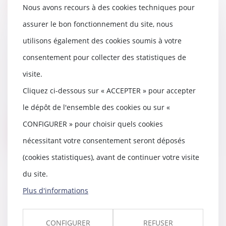
Nous avons recours à des cookies techniques pour
assurer le bon fonctionnement du site, nous
utilisons également des cookies soumis à votre
La Seine-Saint-Denis lutte contre
consentement pour collecter des statistiques de
les mariages forcés
visite.
27/04/2021
Cliquez ci-dessous sur « ACCEPTER » pour accepter
Le 9 mars dernier, au lendemain
de la Journée internationale des
le dépôt de l'ensemble des cookies ou sur «
droits des f...
CONFIGURER » pour choisir quels cookies
Lire la suite
nécessitant votre consentement seront déposés
(cookies statistiques), avant de continuer votre visite
du site.
Plus d'informations
Si un local commercial ne
respecte pas le règlement de
copropriété, on peut résilier son
CONFIGURER
REFUSER