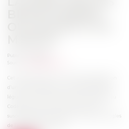
LA FNDP SUR LES
BIENS DONNÉS
OU LÉGUÉS À UN
MINEUR
Publié le :
14/05/2019
Source :
www.agefiactifs.com
Cet avis fait le point sur la clause de désignation
d’un tiers administrateur aux biens donnés ou
légués à un mineur, prévue par l’article 384 du
Code civil et la confronte à d’autres outils
susceptibles d’être utilisés pour écarter les règles
de l’administration légale.