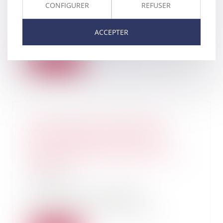
CONFIGURER
REFUSER
07/05/2019
La mitoyenneté peut être définie
ACCEPTER
comme un régime d'indivision
forcée qui conc...
Lire la suite
Non expulsion et délivrance
d'une carte de séjour pour le
père étranger, en vertu du
principe d'intérêt supérieur de
l'enfant
07/05/2019
Un père, de nationalité
étrangère, qui participe
activement à l'entretien et...