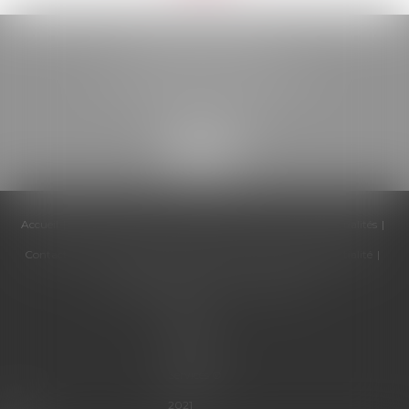
BELOU AVOCATS
85, boulevard Léon Gambetta
46000 CAHORS
Accueil
Cabinet
Équipe
Compétences
Honoraires
Actualités
Contactez-nous
Politique de cookies
Politique de confidentialité
Mentions légales
Plan du site
Articles
Septeo
Digital &
Services ©
2021