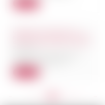
Lire la suite
Obligation d'information du
prestataire de voyage en matière
de franchissement des frontières
25/04/2019
Le vendeur de prestations de
voyages n’est pas tenu de
rappeler, après la con...
Lire la suite
<<
<
...
259
260
261
262
263
264
265
...
>
>>