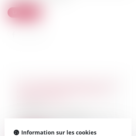
Lire la suite
Sort du dépôt de garantie lors de
la rupture transactionnelle du
bail commercial
14/05/2019
Une SCI et son preneur
concluent, par actes séparés, un
avenant mettant fin a...
Information sur les cookies