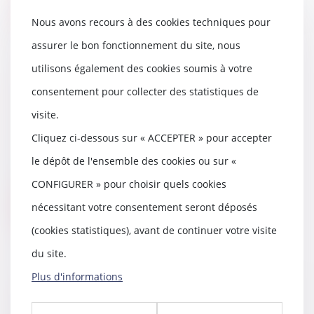
Lire la suite
Nous avons recours à des cookies techniques pour
assurer le bon fonctionnement du site, nous
utilisons également des cookies soumis à votre
Les étapes de la procédures
consentement pour collecter des statistiques de
d'action de groupe pour les
visite.
litiges liés à la consommation
10/05/2019
Cliquez ci-dessous sur « ACCEPTER » pour accepter
Assignation par une ou des
le dépôt de l'ensemble des cookies ou sur «
associations de consommateurs
agréées. L'assignati...
CONFIGURER » pour choisir quels cookies
nécessitant votre consentement seront déposés
Lire la suite
(cookies statistiques), avant de continuer votre visite
du site.
Plus d'informations
Rappel sur le régime de la
mitoyenneté